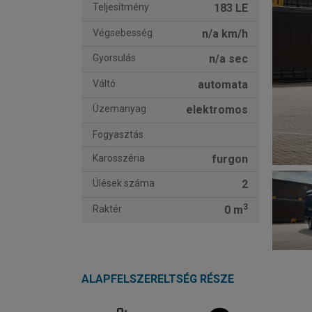
Teljesítmény
183 LE
Végsebesség
n/a km/h
Gyorsulás
n/a sec
Váltó
automata
Üzemanyag
elektromos
Fogyasztás
Karosszéria
furgon
Ülések száma
2
3
Raktér
0 m
ALAPFELSZERELTSÉG RÉSZE