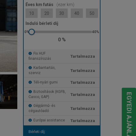
Éves km futás
(ezer km)
10
20
30
40
50
Induló bérleti díj
0 %
Fix HUF
Tartalmazza
finanszírozás
Karbantartás,
Tartalmazza
szerviz
Tartalmazza
Téli-nyári gumi
Biztosítások (KGFB,
Tartalmazza
EGYEDI AJÁNLATOT KÉREK
Casco, GAP)
Gépjármű- és
Tartalmazza
cégautóadó
Tartalmazza
Európai assistance
Bérleti díj: