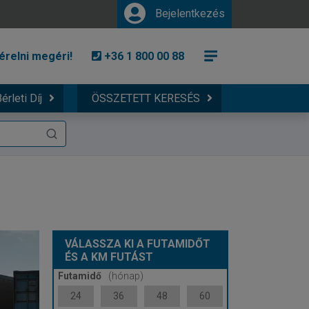
Bejelentkezés
érelni megéri!
+36 1 800 00 88
érleti Díj
ÖSSZETETT KERESÉS
VÁLASSZA KI A FUTAMIDŐT
ÉS A KM FUTÁST
Futamidő
(hónap)
24
36
48
60