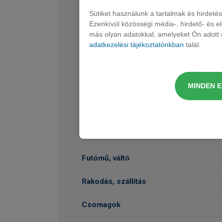
Sütiket használunk a tartalmak és hirdet
Ülések, kárpit, dekor
Ezenkívül közösségi média-, hirdető- és 
más olyan adatokkal, amelyeket Ön adott m
Audió, Kommunikáció, Navigáció
adatkezelési tájékoztatónkban
talál.
Belső felszereltség
MINDEN 
Védelem
Külső felszereltség
Vezetéstámogatás, Biztonság
Futómű, váltó
Rakodás, szállítás
Csomagok