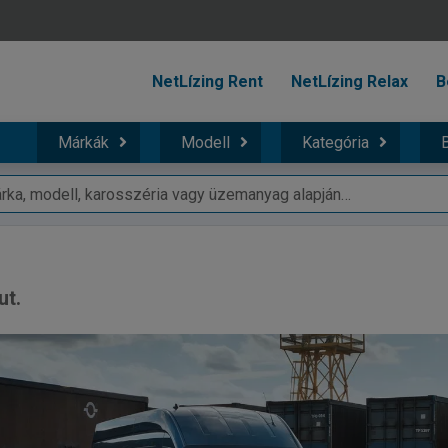
NetLízing Rent
NetLízing Relax
B
Márkák
Modell
Kategória
B
ut.