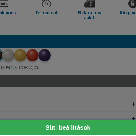
tókamera
Tempomat
Elektromos
Központ
ablak
ak. Kérjük, érdeklődjön.
Süti beállítások