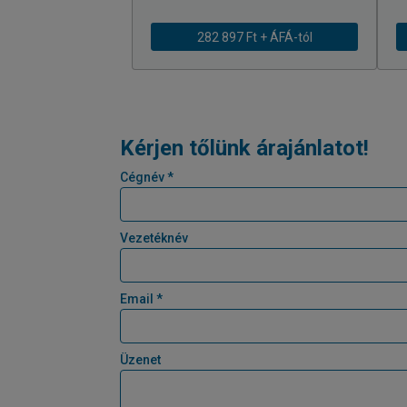
282 897 Ft + ÁFÁ-tól
Kérjen tőlünk árajánlatot!
Cégnév *
Vezetéknév
Email *
Üzenet