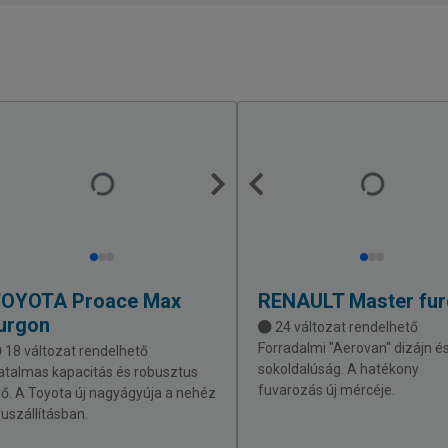
TOYOTA
Proace Max
RENAULT
Master fu
urgon
24 változat rendelhető
Forradalmi "Aerovan" dizájn é
18 változat rendelhető
sokoldalúság. A hatékony
atalmas kapacitás és robusztus
fuvarozás új mércéje.
rő. A Toyota új nagyágyúja a nehéz
ruszállításban.