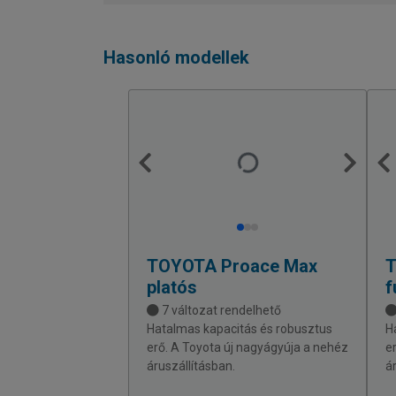
Hasonló modellek
TOYOTA
Proace Max
platós
f
7 változat rendelhető
Hatalmas kapacitás és robusztus
H
erő. A Toyota új nagyágyúja a nehéz
e
áruszállításban.
á