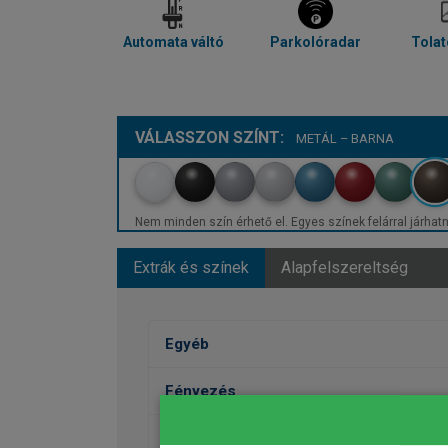
Automata váltó
Parkolóradar
Tola
VÁLASSZON SZÍNT:
METÁL – BARNA
Nem minden szín érhető el. Egyes színek felárral járhatn
Extrák és színek
Alapfelszereltség
Egyéb
Fényezés
Kerekek