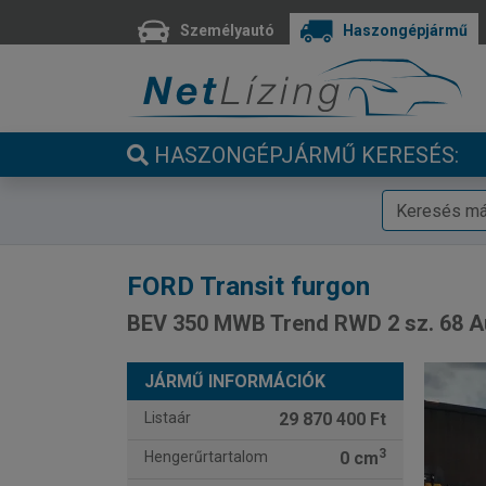
Személyautó
Haszongépjármű
HASZONGÉPJÁRMŰ KERESÉS:
FORD
Transit furgon
BEV 350 MWB Trend RWD 2 sz. 68 A
JÁRMŰ INFORMÁCIÓK
Listaár
29 870 400 Ft
3
Hengerűrtartalom
0 cm