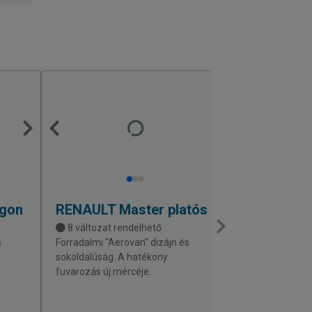
rgon
RENAULT
Master platós
CITROEN
J
8 változat rendelhető
4 változat r
s
Forradalmi "Aerovan" dizájn és
Robusztus felé
sokoldalúság. A hatékony
munkakörnyeze
fuvarozás új mércéje.
teherbírású szál