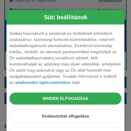
Tartalmazza
Gépjármű- és cégautóadó
Tartalmazza
Európai assistance
Süti beállítások
Bérleti díj:
Hívjon bennünket!
Sütiket használunk a tartalmak és hirdetések személyre
szabásához, közösségi funkciók biztosításához, valamint
weboldalforgalmunk elemzéséhez. Ezenkívül közösségi
Hívjon bennünket!
Induló bérleti díj:
média-, hirdető- és elemező partnereinkkel megosztjuk az
Hívjon: +36 1 888 0088
Ön weboldalhasználatra vonatkozó adatait, akik
kombinálhatják az adatokat más olyan adatokkal, amelyeket
Kérjen visszahívást!
Ön adott meg számukra vagy az Ön által használt más
szolgáltatásokból gyűjtöttek. További információt a sütikről
EXTRÁK ÉS SZÍNEK
az
adatkezelési tájékoztatónkban
talál.
ALAPFELSZERELTSÉG
MINDEN ELFOGADÁSA
Kiválasztottak elfogadása
Hasonló modellek