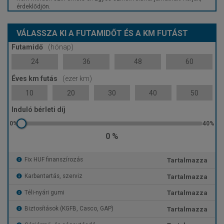
érdeklődjön.
VÁLASSZA KI A FUTAMIDŐT ÉS A KM FUTÁST
Futamidő
(hónap)
24
36
48
60
Éves km futás
(ezer km)
10
20
30
40
50
Induló bérleti díj
0 %
Tartalmazza
Fix HUF finanszírozás
Tartalmazza
Karbantartás, szerviz
Tartalmazza
Téli-nyári gumi
Tartalmazza
Biztosítások (KGFB, Casco, GAP)