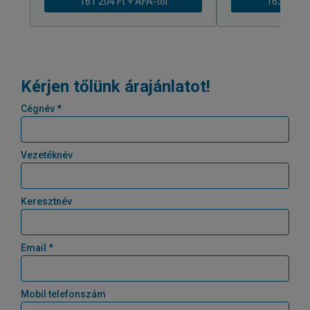
161 204 Ft + ÁFÁ-tól
163 239 Ft
Kérjen tőlünk árajánlatot!
Cégnév *
Vezetéknév
Keresztnév
Email *
Mobil telefonszám