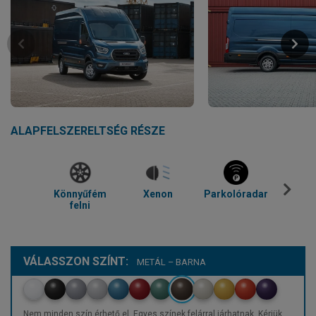
ALAPFELSZERELTSÉG RÉSZE
Könnyűfém
Xenon
Parkolóradar
Tolató
felni
VÁLASSZON SZÍNT:
METÁL – BARNA
Nem minden szín érhető el. Egyes színek felárral járhatnak. Kérjük,