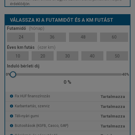
érdeklődjön.
VÁLASSZA KI A FUTAMIDŐT ÉS A KM FUTÁST
Futamidő
(hónap)
24
36
48
60
Éves km futás
(ezer km)
10
20
30
40
50
Induló bérleti díj
0 %
Tartalmazza
Fix HUF finanszírozás
Tartalmazza
Karbantartás, szerviz
Tartalmazza
Téli-nyári gumi
Tartalmazza
Biztosítások (KGFB, Casco, GAP)