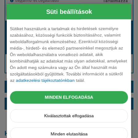
Tartalmazza
Gépjármű- és cégautóadó
Süti beállítások
Tartalmazza
Európai assistance
Bérleti díj:
Sütiket használunk a tartalmak és hirdetések személyre
Hívjon bennünket!
szabásához, közösségi funkciók biztosításához, valamint
weboldalforgalmunk elemzéséhez. Ezenkívül közösségi
média-, hirdető- és elemező partnereinkkel megosztjuk az
Hívjon bennünket!
Induló bérleti díj:
Ön weboldalhasználatra vonatkozó adatait, akik
Hívjon: +36 1 888 0088
kombinálhatják az adatokat más olyan adatokkal, amelyeket
Ön adott meg számukra vagy az Ön által használt más
Kérjen visszahívást!
szolgáltatásokból gyűjtöttek. További információt a sütikről
az
adatkezelési tájékoztatónkban
talál.
EXTRÁK ÉS SZÍNEK
MINDEN ELFOGADÁSA
ALAPFELSZERELTSÉG
Kiválasztottak elfogadása
Hasonló modellek
Minden elutasítása