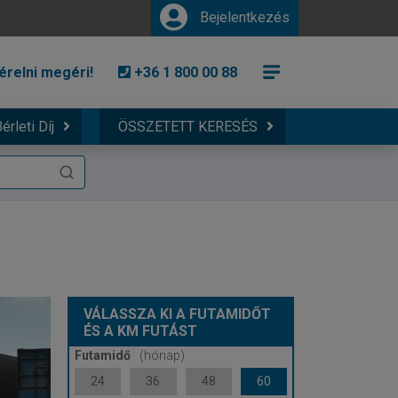
Bejelentkezés
érelni megéri!
+36 1 800 00 88
érleti Díj
ÖSSZETETT KERESÉS
VÁLASSZA KI A FUTAMIDŐT
ÉS A KM FUTÁST
Futamidő
(hónap)
24
36
48
60