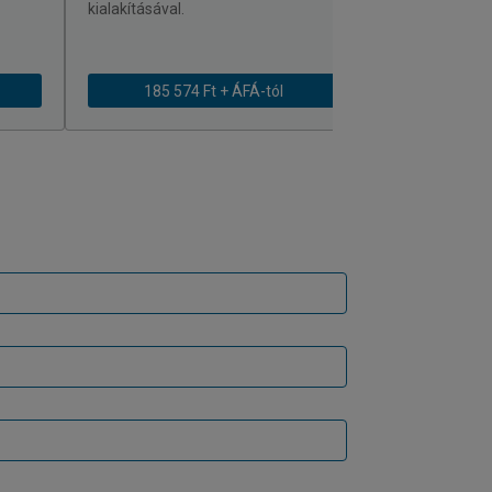
kialakításával.
185 574 Ft + ÁFÁ-tól
191 100