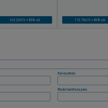
163 239 Ft + ÁFÁ-tól
172 756 Ft + ÁFÁ-tól
Keresztnév
Mobil telefonszám