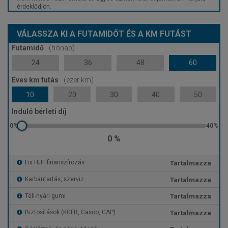
érdeklődjön.
VÁLASSZA KI A FUTAMIDŐT ÉS A KM FUTÁST
Futamidő
(hónap)
24
36
48
60
Éves km futás
(ezer km)
10
20
30
40
50
Induló bérleti díj
0 %
Tartalmazza
Fix HUF finanszírozás
Tartalmazza
Karbantartás, szerviz
Tartalmazza
Téli-nyári gumi
Tartalmazza
Biztosítások (KGFB, Casco, GAP)