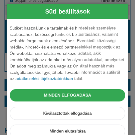
Tartalmazza
Gépjármű- és cégautóadó
Süti beállítások
Tartalmazza
Európai assistance
Bérleti díj:
Sütiket használunk a tartalmak és hirdetések személyre
Hívjon bennünket!
szabásához, közösségi funkciók biztosításához, valamint
weboldalforgalmunk elemzéséhez. Ezenkívül közösségi
média-, hirdető- és elemező partnereinkkel megosztjuk az
Hívjon bennünket!
Induló bérleti díj:
Ön weboldalhasználatra vonatkozó adatait, akik
Hívjon: +36 1 888 0088
kombinálhatják az adatokat más olyan adatokkal, amelyeket
Ön adott meg számukra vagy az Ön által használt más
Kérjen visszahívást!
szolgáltatásokból gyűjtöttek. További információt a sütikről
az
adatkezelési tájékoztatónkban
talál.
EXTRÁK ÉS SZÍNEK
MINDEN ELFOGADÁSA
ALAPFELSZERELTSÉG
Kiválasztottak elfogadása
Hasonló modellek
Minden elutasítása