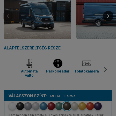
ALAPFELSZERELTSÉG RÉSZE
Automata
Parkolóradar
Tolatókamera
Kl
váltó
VÁLASSZON SZÍNT:
METÁL – BARNA
Nem minden szín érhető el. Egyes színek felárral járhatnak. Kérjük,