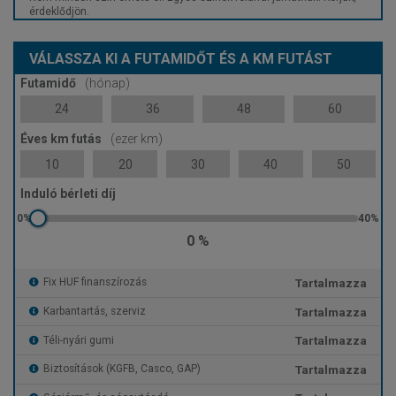
érdeklődjön.
VÁLASSZA KI A FUTAMIDŐT ÉS A KM FUTÁST
Futamidő
(hónap)
24
36
48
60
Éves km futás
(ezer km)
10
20
30
40
50
Induló bérleti díj
0 %
Tartalmazza
Fix HUF finanszírozás
Tartalmazza
Karbantartás, szerviz
Tartalmazza
Téli-nyári gumi
Tartalmazza
Biztosítások (KGFB, Casco, GAP)