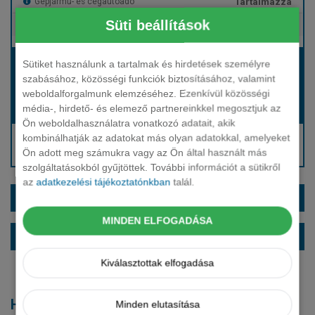
Tartalmazza
Gépjármű- és cégautóadó
Süti beállítások
Tartalmazza
Európai assistance
Bérleti díj:
Sütiket használunk a tartalmak és hirdetések személyre
szabásához, közösségi funkciók biztosításához, valamint
Hívjon bennünket!
weboldalforgalmunk elemzéséhez. Ezenkívül közösségi
média-, hirdető- és elemező partnereinkkel megosztjuk az
Hívjon bennünket!
Induló bérleti díj:
Ön weboldalhasználatra vonatkozó adatait, akik
Hívjon: +36 1 888 0088
kombinálhatják az adatokat más olyan adatokkal, amelyeket
Ön adott meg számukra vagy az Ön által használt más
Kérjen visszahívást!
szolgáltatásokból gyűjtöttek. További információt a sütikről
az
adatkezelési tájékoztatónkban
talál.
EXTRÁK ÉS SZÍNEK
MINDEN ELFOGADÁSA
ALAPFELSZERELTSÉG
Kiválasztottak elfogadása
Hasonló modellek
Minden elutasítása