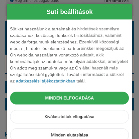
Tartalmazza
Gépjármű- és cégautóadó
Süti beállítások
Tartalmazza
Európai assistance
Bérleti díj:
Sütiket használunk a tartalmak és hirdetések személyre
Hívjon bennünket!
szabásához, közösségi funkciók biztosításához, valamint
weboldalforgalmunk elemzéséhez. Ezenkívül közösségi
média-, hirdető- és elemező partnereinkkel megosztjuk az
Hívjon bennünket!
Induló bérleti díj:
Ön weboldalhasználatra vonatkozó adatait, akik
Hívjon: +36 1 888 0088
kombinálhatják az adatokat más olyan adatokkal, amelyeket
Ön adott meg számukra vagy az Ön által használt más
Kérjen visszahívást!
szolgáltatásokból gyűjtöttek. További információt a sütikről
az
adatkezelési tájékoztatónkban
talál.
EXTRÁK ÉS SZÍNEK
MINDEN ELFOGADÁSA
ALAPFELSZERELTSÉG
Kiválasztottak elfogadása
Hasonló modellek
Minden elutasítása