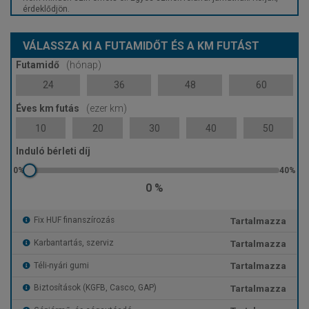
érdeklődjön.
VÁLASSZA KI A FUTAMIDŐT ÉS A KM FUTÁST
Futamidő
(hónap)
24
36
48
60
Éves km futás
(ezer km)
10
20
30
40
50
Induló bérleti díj
0 %
Tartalmazza
Fix HUF finanszírozás
Tartalmazza
Karbantartás, szerviz
Tartalmazza
Téli-nyári gumi
Tartalmazza
Biztosítások (KGFB, Casco, GAP)