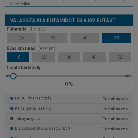
érdeklődjön.
VÁLASSZA KI A FUTAMIDŐT ÉS A KM FUTÁST
Futamidő
(hónap)
24
36
48
60
Éves km futás
(ezer km)
10
20
30
40
50
Induló bérleti díj
0 %
Tartalmazza
Fix HUF finanszírozás
Tartalmazza
Karbantartás, szerviz
Tartalmazza
Téli-nyári gumi
Tartalmazza
Biztosítások (KGFB, Casco, GAP)