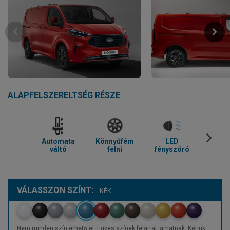
ALAPFELSZERELTSÉG RÉSZE
Automata
Könnyűfém
LED
Parkol
váltó
felni
fényszóró
VÁLASSZON SZÍNT:
KÉK
Nem minden szín érhető el. Egyes színek felárral járhatnak. Kérjük,