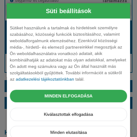
Tartalmazza
Gépjármű- és cégautóadó
Süti beállítások
Tartalmazza
Európai assistance
Bérleti díj:
Sütiket használunk a tartalmak és hirdetések személyre
szabásához, közösségi funkciók biztosításához, valamint
Hívjon bennünket!
weboldalforgalmunk elemzéséhez. Ezenkívül közösségi
média-, hirdető- és elemező partnereinkkel megosztjuk az
Hívjon bennünket!
Induló bérleti díj:
Ön weboldalhasználatra vonatkozó adatait, akik
Hívjon: +36 1 888 0088
kombinálhatják az adatokat más olyan adatokkal, amelyeket
Ön adott meg számukra vagy az Ön által használt más
Kérjen visszahívást!
szolgáltatásokból gyűjtöttek. További információt a sütikről
az
adatkezelési tájékoztatónkban
talál.
EXTRÁK ÉS SZÍNEK
MINDEN ELFOGADÁSA
ALAPFELSZERELTSÉG
Kiválasztottak elfogadása
Hasonló modellek
Minden elutasítása