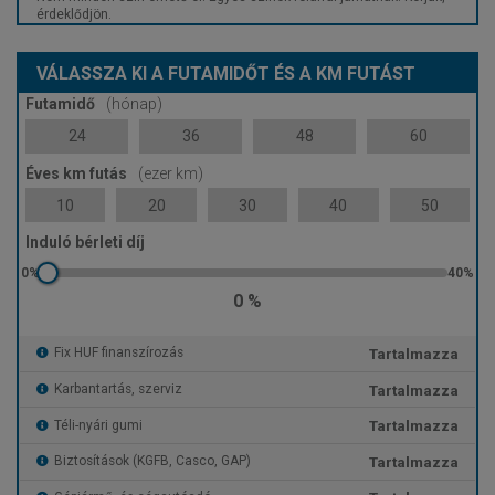
érdeklődjön.
VÁLASSZA KI A FUTAMIDŐT ÉS A KM FUTÁST
Futamidő
(hónap)
24
36
48
60
Éves km futás
(ezer km)
10
20
30
40
50
Induló bérleti díj
0 %
Tartalmazza
Fix HUF finanszírozás
Tartalmazza
Karbantartás, szerviz
Tartalmazza
Téli-nyári gumi
Tartalmazza
Biztosítások (KGFB, Casco, GAP)