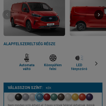
ALAPFELSZERELTSÉG RÉSZE
Automata
Könnyűfém
LED
Parkol
váltó
felni
fényszóró
VÁLASSZON SZÍNT:
KÉK
Nem minden szín érhető el. Egyes színek felárral járhatnak. Kérjük,