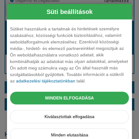
Tartalmazza
Gépjármű- és cégautóadó
Süti beállítások
Tartalmazza
Európai assistance
Bérleti díj:
Sütiket használunk a tartalmak és hirdetések személyre
Hívjon bennünket!
szabásához, közösségi funkciók biztosításához, valamint
weboldalforgalmunk elemzéséhez. Ezenkívül közösségi
média-, hirdető- és elemező partnereinkkel megosztjuk az
Hívjon bennünket!
Induló bérleti díj:
Ön weboldalhasználatra vonatkozó adatait, akik
Hívjon: +36 1 888 0088
kombinálhatják az adatokat más olyan adatokkal, amelyeket
Ön adott meg számukra vagy az Ön által használt más
Kérjen visszahívást!
szolgáltatásokból gyűjtöttek. További információt a sütikről
az
adatkezelési tájékoztatónkban
talál.
EXTRÁK ÉS SZÍNEK
MINDEN ELFOGADÁSA
ALAPFELSZERELTSÉG
Kiválasztottak elfogadása
Hasonló modellek
Minden elutasítása