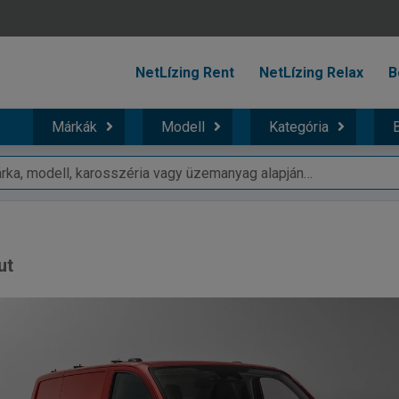
NetLízing Rent
NetLízing Relax
B
Márkák
Modell
Kategória
B
ut