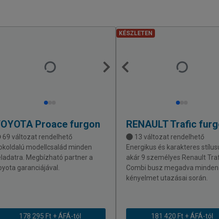
KÉSZLETEN
TOYOTA
Proace furgon
RENAULT
Trafic fur
69 változat rendelhető
13 változat rendelhető
okoldalú modellcsalád minden
Energikus és karakteres stílus
eladatra. Megbízható partner a
akár 9 személyes Renault Traf
oyota garanciájával.
Combi busz megadva minden
kényelmet utazásai során.
178 295 Ft + ÁFÁ-tól
181 420 Ft + ÁFÁ-tól