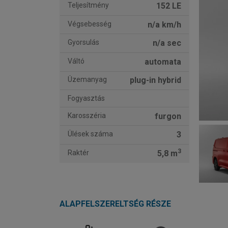
Teljesítmény
152 LE
Végsebesség
n/a km/h
Gyorsulás
n/a sec
Váltó
automata
Üzemanyag
plug-in hybrid
Fogyasztás
Karosszéria
furgon
Ülések száma
3
3
Raktér
5,8 m
ALAPFELSZERELTSÉG RÉSZE