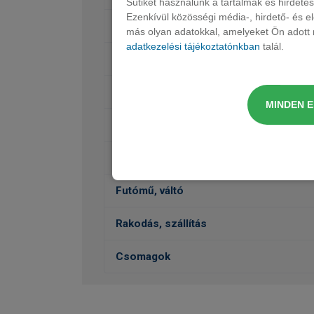
Sütiket használunk a tartalmak és hirdet
Ezenkívül közösségi média-, hirdető- és 
Audió, Kommunikáció, Navigáció
más olyan adatokkal, amelyeket Ön adott m
adatkezelési tájékoztatónkban
talál.
Belső felszereltség
Védelem
MINDEN 
Külső felszereltség
Vezetéstámogatás, Biztonság
Futómű, váltó
Rakodás, szállítás
Csomagok