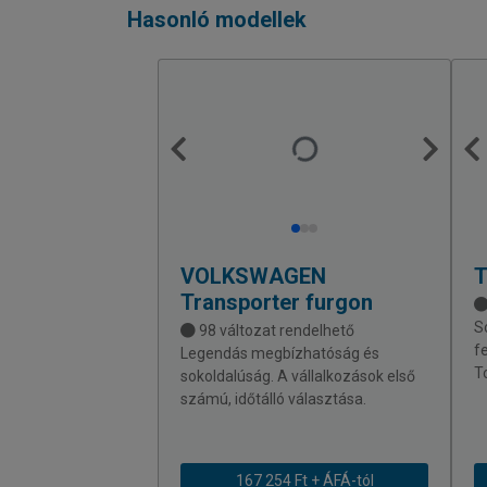
Hasonló modellek
VOLKSWAGEN
Transporter furgon
S
98 változat rendelhető
f
Legendás megbízhatóság és
T
sokoldalúság. A vállalkozások első
számú, időtálló választása.
167 254 Ft + ÁFÁ-tól