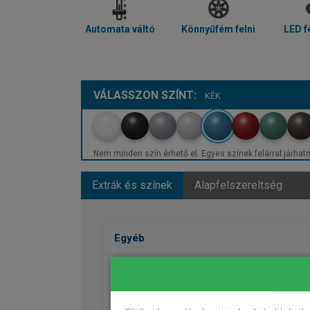
Automata váltó
Könnyűfém felni
LED f
VÁLASSZON SZÍNT:
KÉK
Nem minden szín érhető el. Egyes színek felárral járhatn
Extrák és színek
Alapfelszereltség
Egyéb
Fényezés
Kerekek