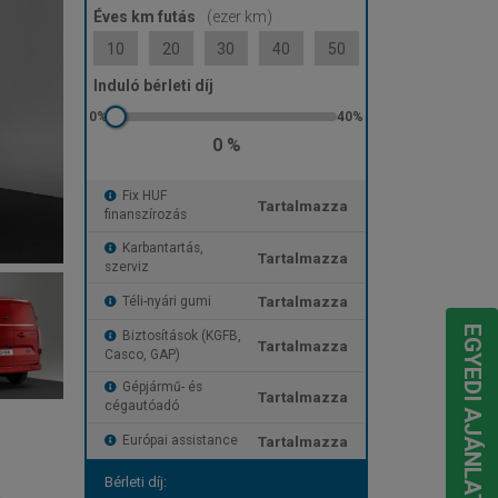
Éves km futás
(ezer km)
10
20
30
40
50
Induló bérleti díj
0 %
Fix HUF
Tartalmazza
finanszírozás
Karbantartás,
Tartalmazza
szerviz
Tartalmazza
Téli-nyári gumi
EGYEDI AJÁNLATOT KÉREK
Biztosítások (KGFB,
Tartalmazza
Casco, GAP)
Gépjármű- és
Tartalmazza
cégautóadó
Tartalmazza
Európai assistance
Bérleti díj: