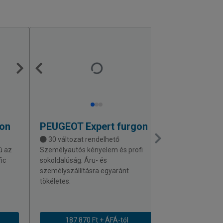
gon
PEUGEOT
Expert furgon
CITROEN
J
30 változat rendelhető
29 változat 
ú az
Személyautós kényelem és profi
Személyautós k
ic
sokoldalúság. Áru- és
variálhatóság. I
személyszállításra egyaránt
mindennapi log
tökéletes.
187 870 Ft + ÁFÁ-tól
187 870