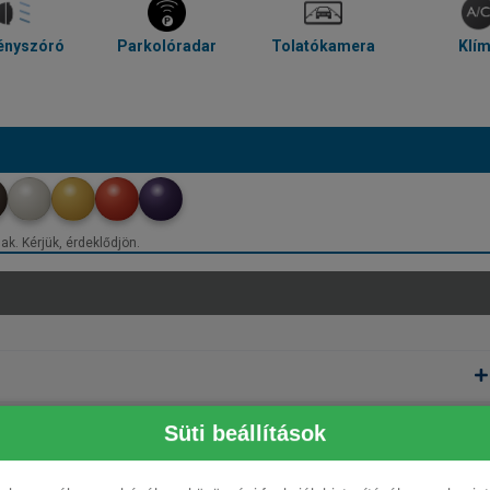
ényszóró
Parkolóradar
Tolatókamera
Klí
ak. Kérjük, érdeklődjön.
Süti beállítások