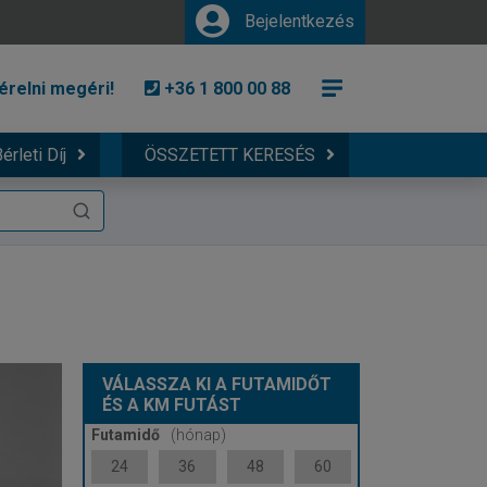
Bejelentkezés
érelni megéri!
+36 1 800 00 88
érleti Díj
ÖSSZETETT KERESÉS
VÁLASSZA KI A FUTAMIDŐT
ÉS A KM FUTÁST
Futamidő
(hónap)
24
36
48
60