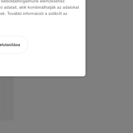
nt weboldalforgalmunk elemzéséhez.
 adatait, akik kombinálhatják az adatokat
k. További információt a sütikről az
elutasítása