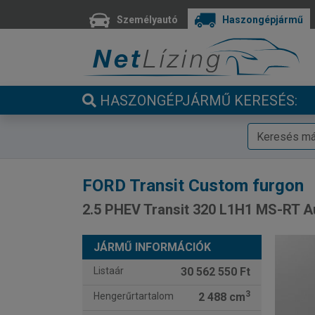
Személyautó
Haszongépjármű
HASZONGÉPJÁRMŰ KERESÉS:
FORD
Transit Custom furgon
2.5 PHEV Transit 320 L1H1 MS-RT A
JÁRMŰ INFORMÁCIÓK
Listaár
30 562 550 Ft
3
Hengerűrtartalom
2 488 cm