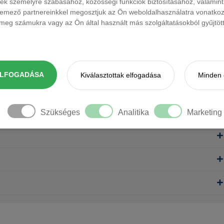
ések személyre szabásához, közösségi funkciók biztosításához, valami
elemező partnereinkkel megosztjuk az Ön weboldalhasználatra vonatkozó
eg számukra vagy az Ön által használt más szolgáltatásokból gyűjtötte
ELFOGADÁSA
Kiválasztottak elfogadása
Minden 
Szükséges
Analitika
Marketing