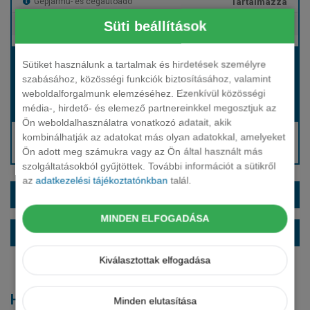
Tartalmazza
Gépjármű- és cégautóadó
Süti beállítások
Tartalmazza
Európai assistance
Bérleti díj:
Sütiket használunk a tartalmak és hirdetések személyre
Hívjon bennünket!
szabásához, közösségi funkciók biztosításához, valamint
weboldalforgalmunk elemzéséhez. Ezenkívül közösségi
média-, hirdető- és elemező partnereinkkel megosztjuk az
Hívjon bennünket!
Induló bérleti díj:
Ön weboldalhasználatra vonatkozó adatait, akik
Hívjon: +36 1 888 0088
kombinálhatják az adatokat más olyan adatokkal, amelyeket
Ön adott meg számukra vagy az Ön által használt más
Kérjen visszahívást!
szolgáltatásokból gyűjtöttek. További információt a sütikről
az
adatkezelési tájékoztatónkban
talál.
EXTRÁK ÉS SZÍNEK
MINDEN ELFOGADÁSA
ALAPFELSZERELTSÉG
Kiválasztottak elfogadása
Hasonló modellek
Minden elutasítása