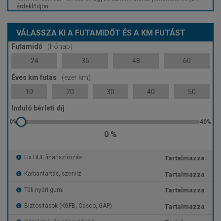
érdeklődjön.
VÁLASSZA KI A FUTAMIDŐT ÉS A KM FUTÁST
Futamidő
(hónap)
24
36
48
60
Éves km futás
(ezer km)
10
20
30
40
50
Induló bérleti díj
0 %
Tartalmazza
Fix HUF finanszírozás
Tartalmazza
Karbantartás, szerviz
Tartalmazza
Téli-nyári gumi
Tartalmazza
Biztosítások (KGFB, Casco, GAP)