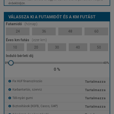
érdeklődjön.
VÁLASSZA KI A FUTAMIDŐT ÉS A KM FUTÁST
Futamidő
(hónap)
24
36
48
60
Éves km futás
(ezer km)
10
20
30
40
50
Induló bérleti díj
0 %
Tartalmazza
Fix HUF finanszírozás
Tartalmazza
Karbantartás, szerviz
Tartalmazza
Téli-nyári gumi
Tartalmazza
Biztosítások (KGFB, Casco, GAP)