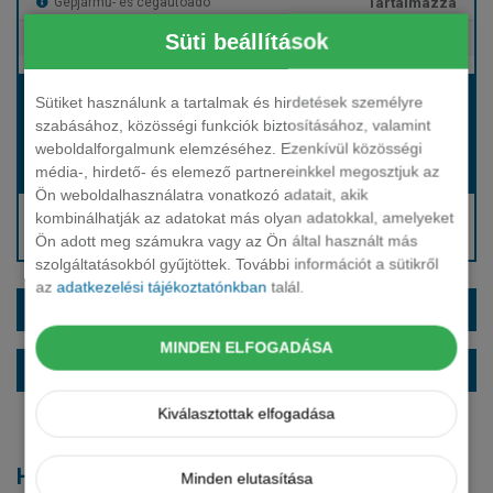
Tartalmazza
Gépjármű- és cégautóadó
Süti beállítások
Tartalmazza
Európai assistance
Bérleti díj:
Sütiket használunk a tartalmak és hirdetések személyre
Hívjon bennünket!
szabásához, közösségi funkciók biztosításához, valamint
weboldalforgalmunk elemzéséhez. Ezenkívül közösségi
média-, hirdető- és elemező partnereinkkel megosztjuk az
Hívjon bennünket!
Induló bérleti díj:
Ön weboldalhasználatra vonatkozó adatait, akik
Hívjon: +36 1 888 0088
kombinálhatják az adatokat más olyan adatokkal, amelyeket
Ön adott meg számukra vagy az Ön által használt más
Kérjen visszahívást!
szolgáltatásokból gyűjtöttek. További információt a sütikről
az
adatkezelési tájékoztatónkban
talál.
EXTRÁK ÉS SZÍNEK
MINDEN ELFOGADÁSA
ALAPFELSZERELTSÉG
Kiválasztottak elfogadása
Hasonló modellek
Minden elutasítása