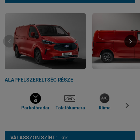
ALAPFELSZERELTSÉG RÉSZE
Parkolóradar
Tolatókamera
Klíma
Temp
VÁLASSZON SZÍNT:
KÉK