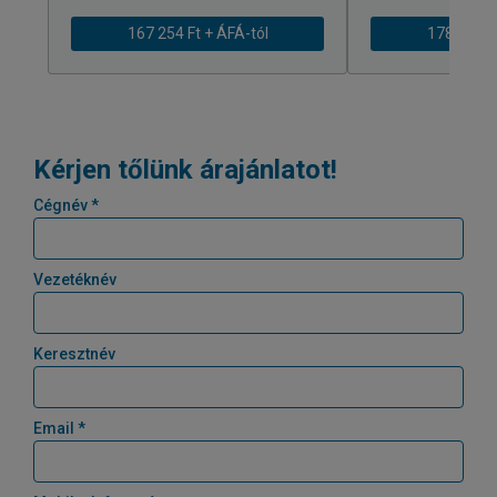
167 254 Ft + ÁFÁ-tól
178 295 Ft
Kérjen tőlünk árajánlatot!
Cégnév *
Vezetéknév
Keresztnév
Email *