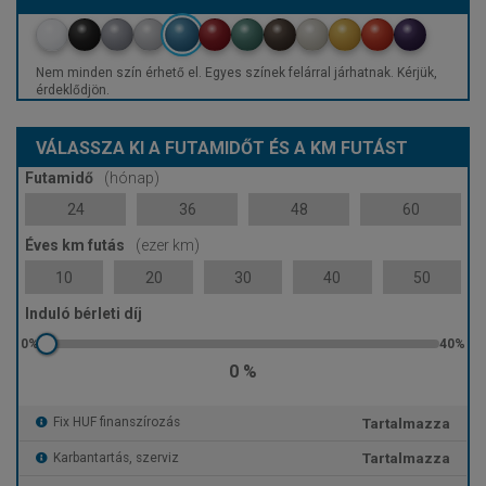
Nem minden szín érhető el. Egyes színek felárral járhatnak. Kérjük,
érdeklődjön.
VÁLASSZA KI A FUTAMIDŐT ÉS A KM FUTÁST
Futamidő
(hónap)
24
36
48
60
Éves km futás
(ezer km)
10
20
30
40
50
Induló bérleti díj
0 %
Tartalmazza
Fix HUF finanszírozás
Tartalmazza
Karbantartás, szerviz