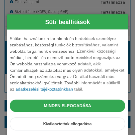
Tartalmazza
Téli-nyári gumi
Tartalmazza
Biztosítások (KGFB, Casco, GAP)
Süti beállítások
Tartalmazza
Gépjármű- és cégautóadó
Tartalmazza
Európai assistance
Sütiket használunk a tartalmak és hirdetések személyre
szabásához, közösségi funkciók biztosításához, valamint
Bérleti díj:
weboldalforgalmunk elemzéséhez. Ezenkívül közösségi
Hívjon bennünket!
média-, hirdető- és elemező partnereinkkel megosztjuk az
Ön weboldalhasználatra vonatkozó adatait, akik
Hívjon bennünket!
Induló bérleti díj:
kombinálhatják az adatokat más olyan adatokkal, amelyeket
Ön adott meg számukra vagy az Ön által használt más
Hívjon: +36 1 888 0088
szolgáltatásokból gyűjtöttek. További információt a sütikről
Kérjen visszahívást!
az
adatkezelési tájékoztatónkban
talál.
EXTRÁK ÉS SZÍNEK
MINDEN ELFOGADÁSA
ALAPFELSZERELTSÉG
Kiválasztottak elfogadása