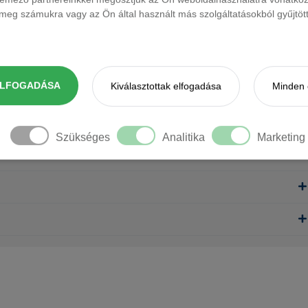
eg számukra vagy az Ön által használt más szolgáltatásokból gyűjtötte
ELFOGADÁSA
Kiválasztottak elfogadása
Minden 
Szükséges
Analitika
Marketing