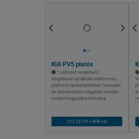
KIA
PV5 platós
K
1 változat rendelhető
Végtelenül variálható elektromos
V
platform tartós bérletben. Innovatív
p
és fenntartható megoldás minden
é
modern logisztikai kihívásra.
m
215 357 Ft + ÁFÁ-tól