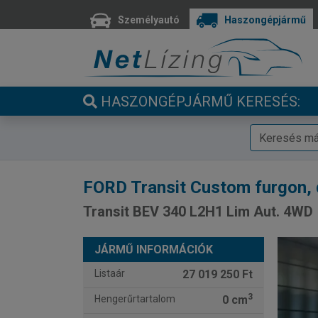
Személyautó
Haszongépjármű
HASZONGÉPJÁRMŰ KERESÉS:
FORD
Transit Custom furgon, 
Transit BEV 340 L2H1 Lim Aut. 4WD
JÁRMŰ INFORMÁCIÓK
Listaár
27 019 250 Ft
3
Hengerűrtartalom
0 cm