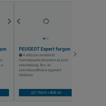
gon
PEUGEOT
Expert furgon
CITROEN
J
4 változat rendelhető
3 változat r
en
Személyautós kényelem és profi
Személyautós k
 a
sokoldalúság. Áru- és
variálhatóság. I
személyszállításra egyaránt
mindennapi log
tökéletes.
227 766 Ft + ÁFÁ-tól
234 603