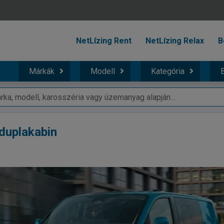
NetLízing Rent
NetLízing Relax
B
Márkák
Modell
Kategória
B
duplakabin