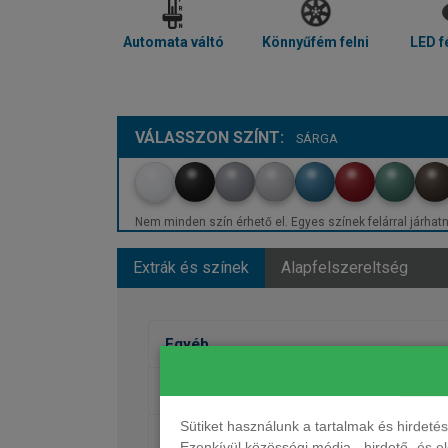
Automata váltó
Könnyűfém felni
LED f
VÁLASSZON SZÍNT:
SÁRGA
Nem minden szín érhető el. Egyes színek felárral járhatn
Extrák és színek
Alapfelszereltség
Egyéb
Fényezés
Sütiket használunk a tartalmak és hirdet
Kerekek
Ezenkívül közösségi média-, hirdető- és 