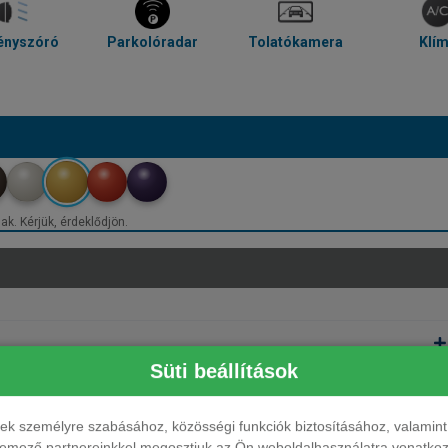
ényszóró
Parkolóradar
Tolatókamera
Klí
ak. Kérjük, érdeklődjön.
Süti beállítások
ések személyre szabásához, közösségi funkciók biztosításához, valami
elemező partnereinkkel megosztjuk az Ön weboldalhasználatra vonatkozó