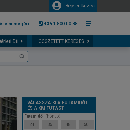
Bejelentkezés
érelni megéri!
+36 1 800 00 88
érleti Díj
ÖSSZETETT KERESÉS
VÁLASSZA KI A FUTAMIDŐT
ÉS A KM FUTÁST
Futamidő
(hónap)
24
36
48
60