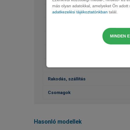
más olyan adatokkal, amelyeket Ön adott m
Audió, Kommunikáció, Navigáció
adatkezelési tájékoztatónkban
talál.
Belső felszereltség
MINDEN 
Védelem
Külső felszereltség
Futómű, váltó
Rakodás, szállítás
Csomagok
Hasonló modellek