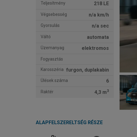
Teljesítmény
218 LE
Végsebesség
n/a km/h
Gyorsulás
n/a sec
Váltó
automata
Üzemanyag
elektromos
Fogyasztás
Karosszéria
furgon, duplakabin
Ülések száma
6
3
Raktér
4,3 m
ALAPFELSZERELTSÉG RÉSZE