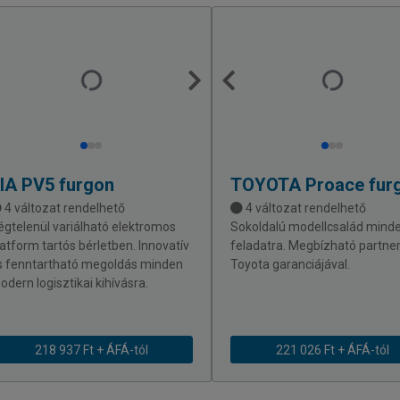
IA
PV5 furgon
TOYOTA
Proace fur
4 változat rendelhető
4 változat rendelhető
égtelenül variálható elektromos
Sokoldalú modellcsalád mind
latform tartós bérletben. Innovatív
feladatra. Megbízható partner
s fenntartható megoldás minden
Toyota garanciájával.
odern logisztikai kihívásra.
218 937 Ft + ÁFÁ-tól
221 026 Ft + ÁFÁ-tól