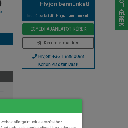
Hívjon bennünket!
ma
Hívjon bennünket!
Induló bérleti díj:
EGYEDI AJÁNLATOT KÉREK
Kérem e-mailben
Hívjon: +36 1 888 0088
Kérjen visszahívást!
nt weboldalforgalmunk elemzéséhez.
 adatait, akik kombinálhatják az adatokat