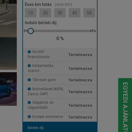
Éves km futás
(ezer km)
10
20
30
40
50
Induló bérleti díj
0 %
Fix HUF
Tartalmazza
finanszírozás
Karbantartás,
Tartalmazza
szerviz
Tartalmazza
Téli-nyári gumi
EGYEDI AJÁNLATOT KÉREK
Biztosítások (KGFB,
Tartalmazza
Casco, GAP)
Gépjármű- és
Tartalmazza
cégautóadó
Tartalmazza
Európai assistance
Bérleti díj: