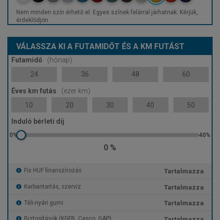
Nem minden szín érhető el. Egyes színek felárral járhatnak. Kérjük,
érdeklődjön.
VÁLASSZA KI A FUTAMIDŐT ÉS A KM FUTÁST
Futamidő
(hónap)
24
36
48
60
Éves km futás
(ezer km)
10
20
30
40
50
Induló bérleti díj
0 %
Tartalmazza
Fix HUF finanszírozás
Tartalmazza
Karbantartás, szerviz
Tartalmazza
Téli-nyári gumi
Tartalmazza
Biztosítások (KGFB, Casco, GAP)