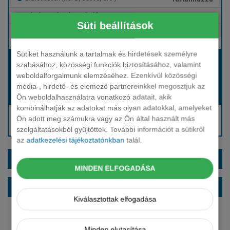
Tartalmazza
Gépjármű- és cégautóadó
Süti beállítások
Tartalmazza
Európai assistance
Sütiket használunk a tartalmak és hirdetések személyre
Bérleti díj:
szabásához, közösségi funkciók biztosításához, valamint
Hívjon bennünket!
weboldalforgalmunk elemzéséhez. Ezenkívül közösségi
média-, hirdető- és elemező partnereinkkel megosztjuk az
Hívjon bennünket!
Induló bérleti díj:
Ön weboldalhasználatra vonatkozó adatait, akik
kombinálhatják az adatokat más olyan adatokkal, amelyeket
Hívjon: +36 1 888 0088
Ön adott meg számukra vagy az Ön által használt más
Kérjen visszahívást!
szolgáltatásokból gyűjtöttek. További információt a sütikről
az
adatkezelési tájékoztatónkban
talál.
EXTRÁK ÉS SZÍNEK
MINDEN ELFOGADÁSA
ALAPFELSZERELTSÉG
Kiválasztottak elfogadása
Minden elutasítása