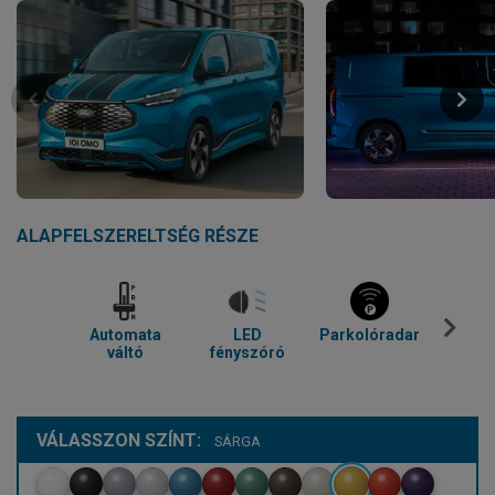
ALAPFELSZERELTSÉG RÉSZE
Automata
LED
Parkolóradar
Tolató
váltó
fényszóró
VÁLASSZON SZÍNT:
SÁRGA