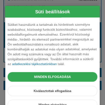
Tartalmazza
Gépjármű- és cégautóadó
Süti beállítások
Tartalmazza
Európai assistance
Sütiket használunk a tartalmak és hirdetések személyre
Bérleti díj:
szabásához, közösségi funkciók biztosításához, valamint
Hívjon bennünket!
weboldalforgalmunk elemzéséhez. Ezenkívül közösségi
média-, hirdető- és elemező partnereinkkel megosztjuk az
Hívjon bennünket!
Induló bérleti díj:
Ön weboldalhasználatra vonatkozó adatait, akik
kombinálhatják az adatokat más olyan adatokkal, amelyeket
Hívjon: +36 1 888 0088
Ön adott meg számukra vagy az Ön által használt más
Kérjen visszahívást!
szolgáltatásokból gyűjtöttek. További információt a sütikről
az
adatkezelési tájékoztatónkban
talál.
EXTRÁK ÉS SZÍNEK
MINDEN ELFOGADÁSA
ALAPFELSZERELTSÉG
Kiválasztottak elfogadása
Minden elutasítása