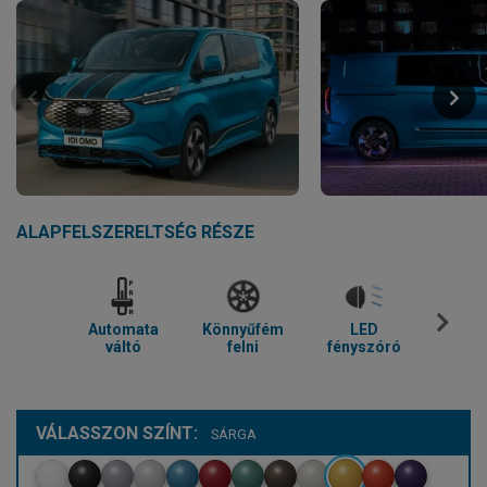
ALAPFELSZERELTSÉG RÉSZE
Automata
Könnyűfém
LED
Parkol
váltó
felni
fényszóró
VÁLASSZON SZÍNT:
SÁRGA