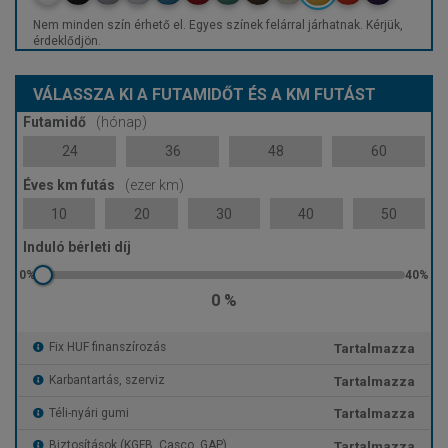
Nem minden szín érhető el. Egyes színek felárral járhatnak. Kérjük,
érdeklődjön.
VÁLASSZA KI A FUTAMIDŐT ÉS A KM FUTÁST
Futamidő
(hónap)
24
36
48
60
Éves km futás
(ezer km)
10
20
30
40
50
Induló bérleti díj
0 %
Tartalmazza
Fix HUF finanszírozás
Tartalmazza
Karbantartás, szerviz
Tartalmazza
Téli-nyári gumi
Tartalmazza
Biztosítások (KGFB, Casco, GAP)