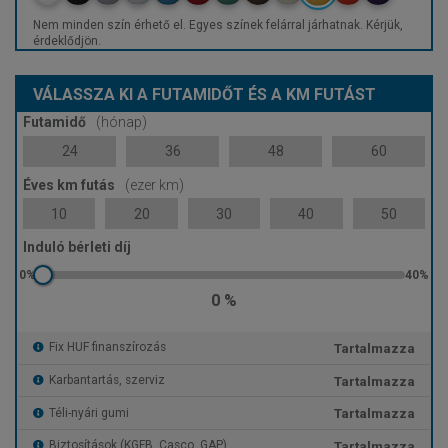
Nem minden szín érhető el. Egyes színek felárral járhatnak. Kérjük,
érdeklődjön.
VÁLASSZA KI A FUTAMIDŐT ÉS A KM FUTÁST
Futamidő
(hónap)
24
36
48
60
Éves km futás
(ezer km)
10
20
30
40
50
Induló bérleti díj
0 %
Tartalmazza
Fix HUF finanszírozás
Tartalmazza
Karbantartás, szerviz
Tartalmazza
Téli-nyári gumi
Tartalmazza
Biztosítások (KGFB, Casco, GAP)