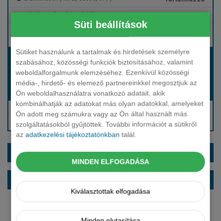
Tartalmazza
Gépjármű- és cégautóadó
Süti beállítások
Tartalmazza
Európai assistance
Sütiket használunk a tartalmak és hirdetések személyre
Bérleti díj:
szabásához, közösségi funkciók biztosításához, valamint
Hívjon bennünket!
weboldalforgalmunk elemzéséhez. Ezenkívül közösségi
média-, hirdető- és elemező partnereinkkel megosztjuk az
Hívjon bennünket!
Induló bérleti díj:
Ön weboldalhasználatra vonatkozó adatait, akik
kombinálhatják az adatokat más olyan adatokkal, amelyeket
Hívjon: +36 1 888 0088
Ön adott meg számukra vagy az Ön által használt más
Kérjen visszahívást!
szolgáltatásokból gyűjtöttek. További információt a sütikről
az
adatkezelési tájékoztatónkban
talál.
EXTRÁK ÉS SZÍNEK
MINDEN ELFOGADÁSA
ALAPFELSZERELTSÉG
Kiválasztottak elfogadása
Minden elutasítása