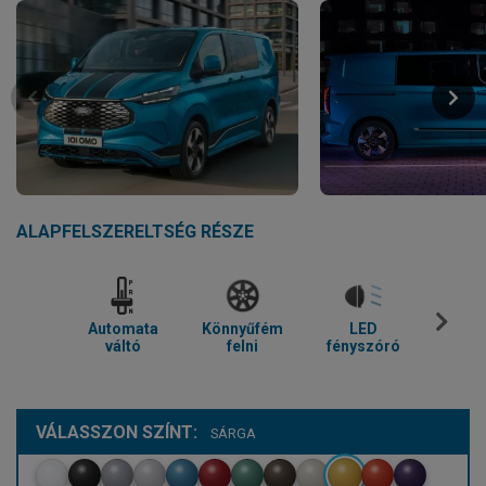
ALAPFELSZERELTSÉG RÉSZE
Automata
Könnyűfém
LED
Parkol
váltó
felni
fényszóró
VÁLASSZON SZÍNT:
SÁRGA