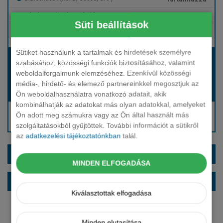
Tartalmazza
Gépjármű- és cégautóadó
Süti beállítások
Tartalmazza
Európai assistance
Sütiket használunk a tartalmak és hirdetések személyre
Bérleti díj:
szabásához, közösségi funkciók biztosításához, valamint
Hívjon bennünket!
weboldalforgalmunk elemzéséhez. Ezenkívül közösségi
média-, hirdető- és elemező partnereinkkel megosztjuk az
Hívjon bennünket!
Induló bérleti díj:
Ön weboldalhasználatra vonatkozó adatait, akik
kombinálhatják az adatokat más olyan adatokkal, amelyeket
Hívjon: +36 1 888 0088
Ön adott meg számukra vagy az Ön által használt más
Kérjen visszahívást!
szolgáltatásokból gyűjtöttek. További információt a sütikről
az
adatkezelési tájékoztatónkban
talál.
EXTRÁK ÉS SZÍNEK
MINDEN ELFOGADÁSA
ALAPFELSZERELTSÉG
Kiválasztottak elfogadása
Minden elutasítása