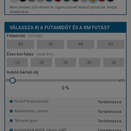
Nem minden szín érhető el. Egyes színek felárral járhatnak. Kérjük,
érdeklődjön.
VÁLASSZA KI A FUTAMIDŐT ÉS A KM FUTÁST
Futamidő
(hónap)
24
36
48
60
Éves km futás
(ezer km)
10
20
30
40
50
Induló bérleti díj
0 %
Tartalmazza
Fix HUF finanszírozás
Tartalmazza
Karbantartás, szerviz
Tartalmazza
Téli-nyári gumi
Tartalmazza
Biztosítások (KGFB, Casco, GAP)