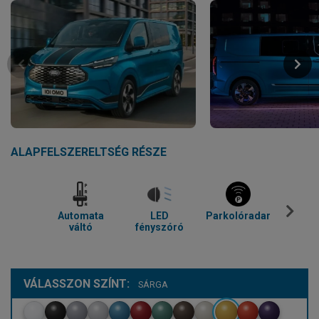
ALAPFELSZERELTSÉG RÉSZE
Automata
LED
Parkolóradar
Tolató
váltó
fényszóró
VÁLASSZON SZÍNT:
SÁRGA