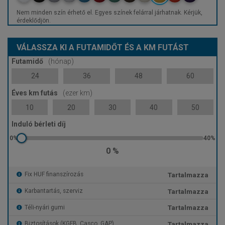
Nem minden szín érhető el. Egyes színek felárral járhatnak. Kérjük,
érdeklődjön.
VÁLASSZA KI A FUTAMIDŐT ÉS A KM FUTÁST
Futamidő
(hónap)
24
36
48
60
Éves km futás
(ezer km)
10
20
30
40
50
Induló bérleti díj
0 %
Tartalmazza
Fix HUF finanszírozás
Tartalmazza
Karbantartás, szerviz
Tartalmazza
Téli-nyári gumi
Tartalmazza
Biztosítások (KGFB, Casco, GAP)