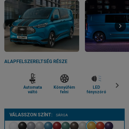
ALAPFELSZERELTSÉG RÉSZE
Automata
Könnyűfém
LED
Parkol
váltó
felni
fényszóró
VÁLASSZON SZÍNT:
SÁRGA