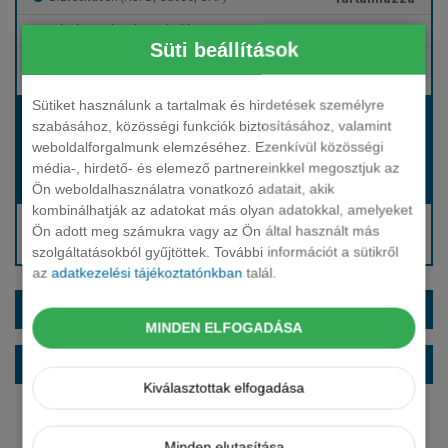
Tartalmazza
Gépjármű- és cégautóadó
Süti beállítások
Tartalmazza
Európai assistance
Sütiket használunk a tartalmak és hirdetések személyre
Bérleti díj:
szabásához, közösségi funkciók biztosításához, valamint
Hívjon bennünket!
weboldalforgalmunk elemzéséhez. Ezenkívül közösségi
média-, hirdető- és elemező partnereinkkel megosztjuk az
Hívjon bennünket!
Induló bérleti díj:
Ön weboldalhasználatra vonatkozó adatait, akik
kombinálhatják az adatokat más olyan adatokkal, amelyeket
Hívjon: +36 1 888 0088
Ön adott meg számukra vagy az Ön által használt más
Kérjen visszahívást!
szolgáltatásokból gyűjtöttek. További információt a sütikről
az
adatkezelési tájékoztatónkban
talál.
EXTRÁK ÉS SZÍNEK
MINDEN ELFOGADÁSA
ALAPFELSZERELTSÉG
Kiválasztottak elfogadása
Minden elutasítása