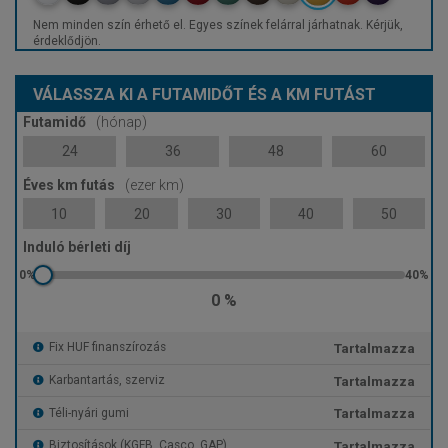
Nem minden szín érhető el. Egyes színek felárral járhatnak. Kérjük,
érdeklődjön.
VÁLASSZA KI A FUTAMIDŐT ÉS A KM FUTÁST
Futamidő
(hónap)
24
36
48
60
Éves km futás
(ezer km)
10
20
30
40
50
Induló bérleti díj
0 %
Tartalmazza
Fix HUF finanszírozás
Tartalmazza
Karbantartás, szerviz
Tartalmazza
Téli-nyári gumi
Tartalmazza
Biztosítások (KGFB, Casco, GAP)