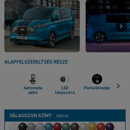
ALAPFELSZERELTSÉG RÉSZE
Automata
LED
Parkolóradar
Tolató
váltó
fényszóró
VÁLASSZON SZÍNT:
SÁRGA