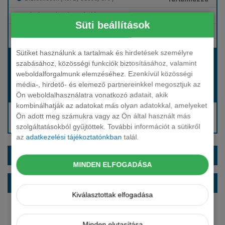
Tartalmazza
Gépjármű- és cégautóadó
Süti beállítások
Tartalmazza
Európai assistance
Sütiket használunk a tartalmak és hirdetések személyre
Bérleti díj:
szabásához, közösségi funkciók biztosításához, valamint
Hívjon bennünket!
weboldalforgalmunk elemzéséhez. Ezenkívül közösségi
média-, hirdető- és elemező partnereinkkel megosztjuk az
Hívjon bennünket!
Induló bérleti díj:
Ön weboldalhasználatra vonatkozó adatait, akik
kombinálhatják az adatokat más olyan adatokkal, amelyeket
Hívjon: +36 1 888 0088
Ön adott meg számukra vagy az Ön által használt más
Kérjen visszahívást!
szolgáltatásokból gyűjtöttek. További információt a sütikről
az
adatkezelési tájékoztatónkban
talál.
EXTRÁK ÉS SZÍNEK
MINDEN ELFOGADÁSA
ALAPFELSZERELTSÉG
Kiválasztottak elfogadása
Minden elutasítása