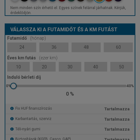
Nem minden szín érhető el. Egyes színek felárral járhatnak. Kérjük,
érdeklődjön.
VÁLASSZA KI A FUTAMIDŐT ÉS A KM FUTÁST
Futamidő
(hónap)
24
36
48
60
Éves km futás
(ezer km)
10
20
30
40
50
Induló bérleti díj
0 %
Tartalmazza
Fix HUF finanszírozás
Tartalmazza
Karbantartás, szerviz
Tartalmazza
Téli-nyári gumi
Tartalmazza
Biztosítások (KGFB, Casco, GAP)