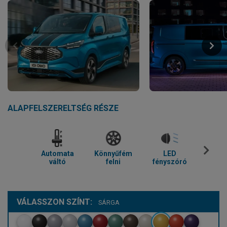
ALAPFELSZERELTSÉG RÉSZE
Automata
Könnyűfém
LED
Parkol
váltó
felni
fényszóró
VÁLASSZON SZÍNT:
SÁRGA