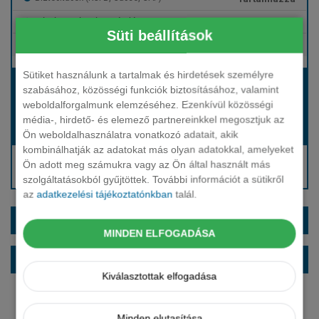
Tartalmazza
Gépjármű- és cégautóadó
Süti beállítások
Tartalmazza
Európai assistance
Sütiket használunk a tartalmak és hirdetések személyre
Bérleti díj:
szabásához, közösségi funkciók biztosításához, valamint
Hívjon bennünket!
weboldalforgalmunk elemzéséhez. Ezenkívül közösségi
média-, hirdető- és elemező partnereinkkel megosztjuk az
Hívjon bennünket!
Induló bérleti díj:
Ön weboldalhasználatra vonatkozó adatait, akik
kombinálhatják az adatokat más olyan adatokkal, amelyeket
Hívjon: +36 1 888 0088
Ön adott meg számukra vagy az Ön által használt más
Kérjen visszahívást!
szolgáltatásokból gyűjtöttek. További információt a sütikről
az
adatkezelési tájékoztatónkban
talál.
EXTRÁK ÉS SZÍNEK
MINDEN ELFOGADÁSA
ALAPFELSZERELTSÉG
Kiválasztottak elfogadása
Minden elutasítása