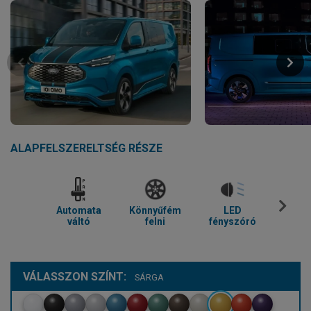
ALAPFELSZERELTSÉG RÉSZE
Automata
Könnyűfém
LED
Parkol
váltó
felni
fényszóró
VÁLASSZON SZÍNT:
SÁRGA