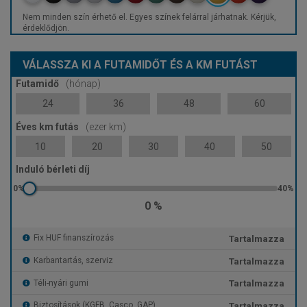
Nem minden szín érhető el. Egyes színek felárral járhatnak. Kérjük,
érdeklődjön.
VÁLASSZA KI A FUTAMIDŐT ÉS A KM FUTÁST
Futamidő
(hónap)
24
36
48
60
Éves km futás
(ezer km)
10
20
30
40
50
Induló bérleti díj
0 %
Tartalmazza
Fix HUF finanszírozás
Tartalmazza
Karbantartás, szerviz
Tartalmazza
Téli-nyári gumi
Tartalmazza
Biztosítások (KGFB, Casco, GAP)