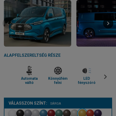
ALAPFELSZERELTSÉG RÉSZE
Automata
Könnyűfém
LED
Parkol
váltó
felni
fényszóró
VÁLASSZON SZÍNT:
SÁRGA