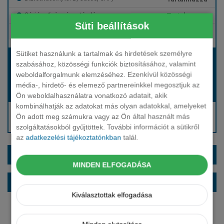
Tartalmazza
Gépjármű- és cégautóadó
Süti beállítások
Tartalmazza
Európai assistance
Sütiket használunk a tartalmak és hirdetések személyre
Bérleti díj:
szabásához, közösségi funkciók biztosításához, valamint
Hívjon bennünket!
weboldalforgalmunk elemzéséhez. Ezenkívül közösségi
média-, hirdető- és elemező partnereinkkel megosztjuk az
Hívjon bennünket!
Induló bérleti díj:
Ön weboldalhasználatra vonatkozó adatait, akik
kombinálhatják az adatokat más olyan adatokkal, amelyeket
Hívjon: +36 1 888 0088
Ön adott meg számukra vagy az Ön által használt más
Kérjen visszahívást!
szolgáltatásokból gyűjtöttek. További információt a sütikről
az
adatkezelési tájékoztatónkban
talál.
EXTRÁK ÉS SZÍNEK
MINDEN ELFOGADÁSA
ALAPFELSZERELTSÉG
Kiválasztottak elfogadása