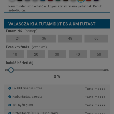
Nem minden szín érhető el. Egyes színek felárral járhatnak. Kérjük,
érdeklődjön.
VÁLASSZA KI A FUTAMIDŐT ÉS A KM FUTÁST
Futamidő
(hónap)
24
36
48
60
Éves km futás
(ezer km)
10
20
30
40
50
Induló bérleti díj
0 %
Tartalmazza
Fix HUF finanszírozás
Tartalmazza
Karbantartás, szerviz
Tartalmazza
Téli-nyári gumi
Tartalmazza
Biztosítások (KGFB, Casco, GAP)