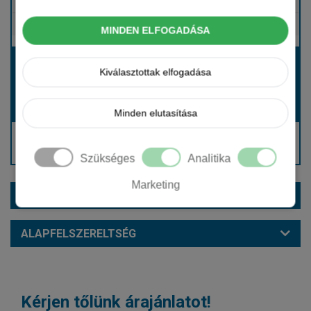
Tartalmazza
Gépjármű- és cégautóadó
Tartalmazza
Európai assistance
MINDEN ELFOGADÁSA
Bérleti díj:
Kiválasztottak elfogadása
Hívjon bennünket!
Hívjon bennünket!
Induló bérleti díj:
Minden elutasítása
Hívjon: +36 1 888 0088
Kérjen visszahívást!
Szükséges
Analitika
Marketing
EXTRÁK ÉS SZÍNEK
ALAPFELSZERELTSÉG
Kérjen tőlünk árajánlatot!