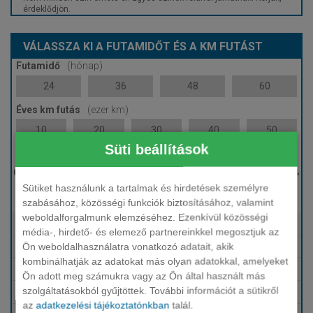
érdeklődjön.
VÁLASSZA KI A FUTAMIDŐT ÉS A KM FUTÁST
Futamidő
(hónap)
24
36
48
60
Éves km futás
(ezer km)
10
20
30
40
50
Süti beállítások
Induló bérleti díj
Sütiket használunk a tartalmak és hirdetések személyre
0 %
szabásához, közösségi funkciók biztosításához, valamint
weboldalforgalmunk elemzéséhez. Ezenkívül közösségi
Tartalmazza
Fix HUF finanszírozás
média-, hirdető- és elemező partnereinkkel megosztjuk az
Ön weboldalhasználatra vonatkozó adatait, akik
Tartalmazza
Karbantartás, szerviz
kombinálhatják az adatokat más olyan adatokkal, amelyeket
Tartalmazza
Téli-nyári gumi
Ön adott meg számukra vagy az Ön által használt más
szolgáltatásokból gyűjtöttek. További információt a sütikről
Tartalmazza
Biztosítások (KGFB, Casco, GAP)
az
adatkezelési tájékoztatónkban
talál.