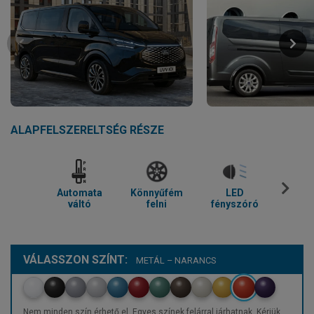
ALAPFELSZERELTSÉG RÉSZE
Automata
Könnyűfém
LED
Parkol
váltó
felni
fényszóró
VÁLASSZON SZÍNT:
METÁL – NARANCS
Nem minden szín érhető el. Egyes színek felárral járhatnak. Kérjük,