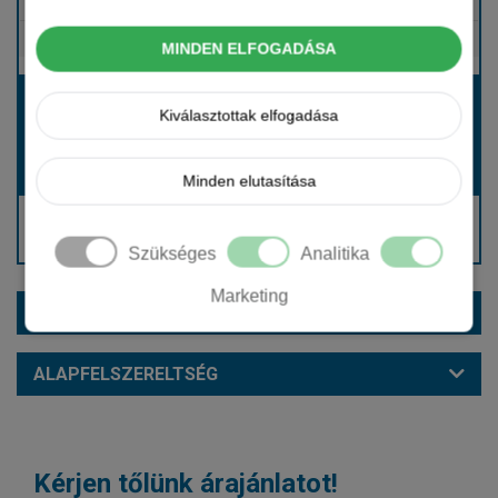
Tartalmazza
Gépjármű- és cégautóadó
Tartalmazza
Európai assistance
MINDEN ELFOGADÁSA
Bérleti díj:
Kiválasztottak elfogadása
Hívjon bennünket!
Hívjon bennünket!
Induló bérleti díj:
Minden elutasítása
Hívjon: +36 1 888 0088
Kérjen visszahívást!
Szükséges
Analitika
Marketing
EXTRÁK ÉS SZÍNEK
ALAPFELSZERELTSÉG
Kérjen tőlünk árajánlatot!