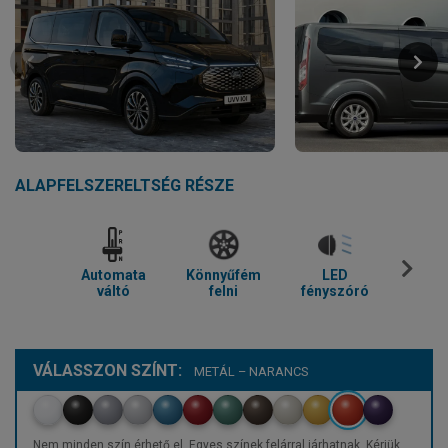
ALAPFELSZERELTSÉG RÉSZE
Automata
Könnyűfém
LED
Parkol
váltó
felni
fényszóró
VÁLASSZON SZÍNT:
METÁL – NARANCS
Nem minden szín érhető el. Egyes színek felárral járhatnak. Kérjük,