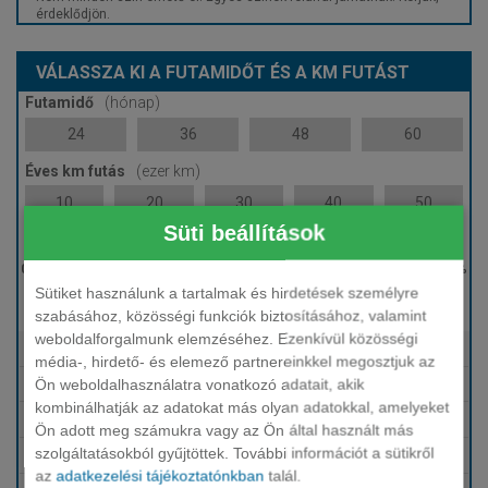
érdeklődjön.
VÁLASSZA KI A FUTAMIDŐT ÉS A KM FUTÁST
Futamidő
(hónap)
24
36
48
60
Éves km futás
(ezer km)
10
20
30
40
50
Süti beállítások
Induló bérleti díj
Sütiket használunk a tartalmak és hirdetések személyre
0 %
szabásához, közösségi funkciók biztosításához, valamint
weboldalforgalmunk elemzéséhez. Ezenkívül közösségi
Tartalmazza
Fix HUF finanszírozás
média-, hirdető- és elemező partnereinkkel megosztjuk az
Ön weboldalhasználatra vonatkozó adatait, akik
Tartalmazza
Karbantartás, szerviz
kombinálhatják az adatokat más olyan adatokkal, amelyeket
Tartalmazza
Téli-nyári gumi
Ön adott meg számukra vagy az Ön által használt más
szolgáltatásokból gyűjtöttek. További információt a sütikről
Tartalmazza
Biztosítások (KGFB, Casco, GAP)
az
adatkezelési tájékoztatónkban
talál.