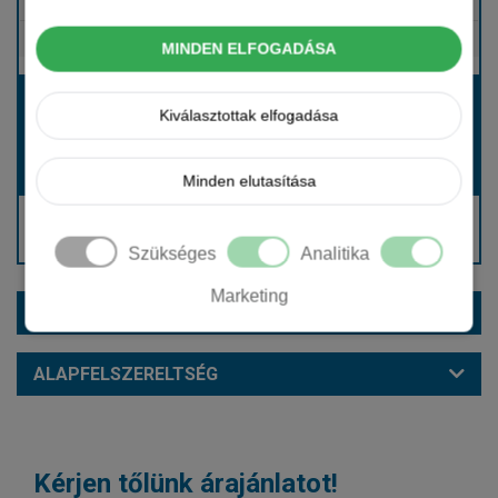
Tartalmazza
Gépjármű- és cégautóadó
Tartalmazza
Európai assistance
MINDEN ELFOGADÁSA
Bérleti díj:
Kiválasztottak elfogadása
Hívjon bennünket!
Hívjon bennünket!
Induló bérleti díj:
Minden elutasítása
Hívjon: +36 1 888 0088
Kérjen visszahívást!
Szükséges
Analitika
Marketing
EXTRÁK ÉS SZÍNEK
ALAPFELSZERELTSÉG
Kérjen tőlünk árajánlatot!