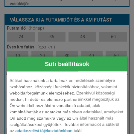
érdeklődjön.
VÁLASSZA KI A FUTAMIDŐT ÉS A KM FUTÁST
Futamidő
(hónap)
24
36
48
60
Éves km futás
(ezer km)
10
20
30
40
50
Süti beállítások
Induló bérleti díj
Sütiket használunk a tartalmak és hirdetések személyre
0 %
szabásához, közösségi funkciók biztosításához, valamint
weboldalforgalmunk elemzéséhez. Ezenkívül közösségi
Tartalmazza
Fix HUF finanszírozás
média-, hirdető- és elemező partnereinkkel megosztjuk az
Ön weboldalhasználatra vonatkozó adatait, akik
Tartalmazza
Karbantartás, szerviz
kombinálhatják az adatokat más olyan adatokkal, amelyeket
Tartalmazza
Téli-nyári gumi
Ön adott meg számukra vagy az Ön által használt más
szolgáltatásokból gyűjtöttek. További információt a sütikről
Tartalmazza
Biztosítások (KGFB, Casco, GAP)
az
adatkezelési tájékoztatónkban
talál.