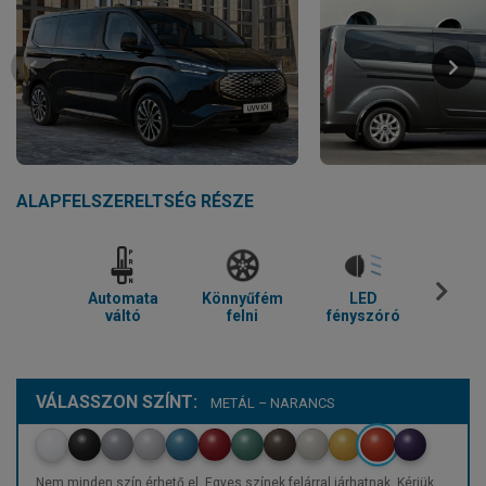
ALAPFELSZERELTSÉG RÉSZE
Automata
Könnyűfém
LED
Parkol
váltó
felni
fényszóró
VÁLASSZON SZÍNT:
METÁL – NARANCS
Nem minden szín érhető el. Egyes színek felárral járhatnak. Kérjük,