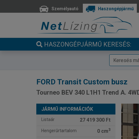
Személyautó
Haszongépjármű
HASZONGÉPJÁRMŰ KERESÉS:
FORD
Transit Custom busz
Tourneo BEV 340 L1H1 Trend A. 4W
JÁRMŰ INFORMÁCIÓK
Listaár
27 419 300 Ft
3
Hengerűrtartalom
0 cm