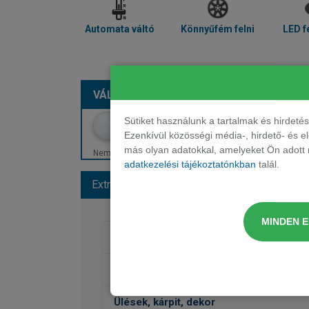
Automata váltó
Könnyűfém felni
LED f
VÁLASSZON SZÍNT:
METÁL – NARANCS
Sütiket használunk a tartalmak és hirdet
Ezenkívül közösségi média-, hirdető- és 
más olyan adatokkal, amelyeket Ön adott m
Nem minden szín érhető el. Egyes színek felárral járhatn
adatkezelési tájékoztatónkban
talál.
Extrák és színek
Alapfelszereltség
MINDEN 
Fényezés
Kerekek
Ülések, kárpit, dekor