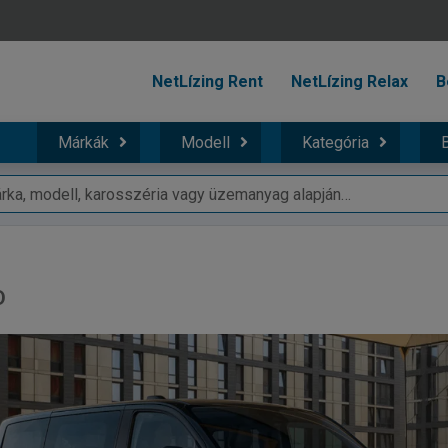
NetLízing Rent
NetLízing Relax
B
Márkák
Modell
Kategória
B
D