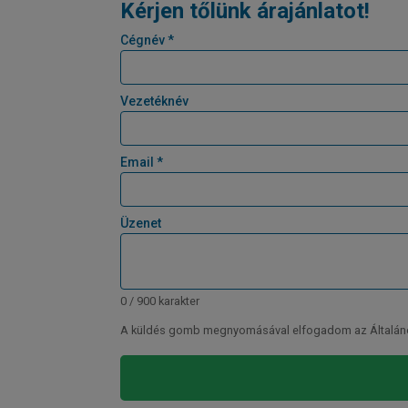
Kérjen tőlünk árajánlatot!
Cégnév *
Vezetéknév
Email *
Üzenet
0 / 900 karakter
A küldés gomb megnyomásával elfogadom az Általános 