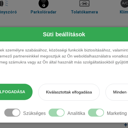
ényszóró
Parkolóradar
Tolatókamera
Klí
Süti beállítások
ések személyre szabásához, közösségi funkciók biztosításához, valami
elemező partnereinkkel megosztjuk az Ön weboldalhasználatra vonatkozó
eg számukra vagy az Ön által használt más szolgáltatásokból gyűjtötte
ak. Kérjük, érdeklődjön.
ELFOGADÁSA
Kiválasztottak elfogadása
Minden 
Szükséges
Analitika
Marketing