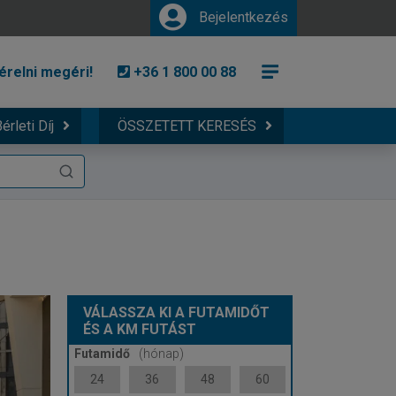
Bejelentkezés
érelni megéri!
+36 1 800 00 88
érleti Díj
ÖSSZETETT KERESÉS
VÁLASSZA KI A FUTAMIDŐT
ÉS A KM FUTÁST
Futamidő
(hónap)
24
36
48
60