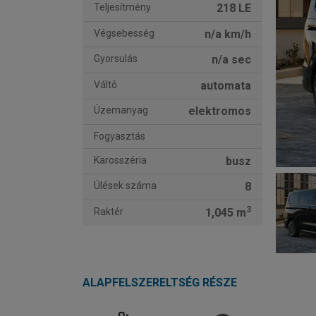
Teljesítmény
218 LE
Végsebesség
n/a km/h
Gyorsulás
n/a sec
Váltó
automata
Üzemanyag
elektromos
Fogyasztás
Karosszéria
busz
Ülések száma
8
3
Raktér
1,045 m
ALAPFELSZERELTSÉG RÉSZE