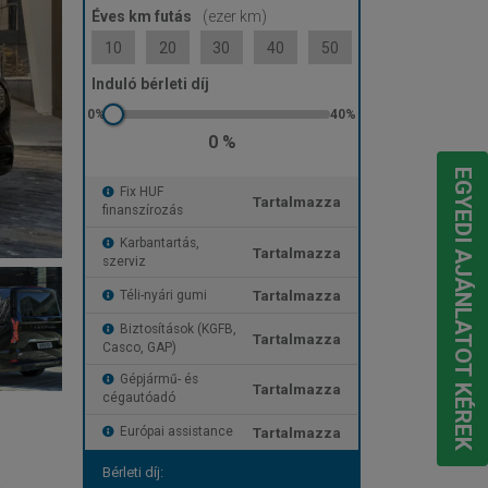
Éves km futás
(ezer km)
10
20
30
40
50
Induló bérleti díj
0 %
EGYEDI AJÁNLATOT KÉREK
Fix HUF
Tartalmazza
finanszírozás
Karbantartás,
Tartalmazza
szerviz
Tartalmazza
Téli-nyári gumi
Biztosítások (KGFB,
Tartalmazza
Casco, GAP)
Gépjármű- és
Tartalmazza
cégautóadó
Tartalmazza
Európai assistance
Bérleti díj: