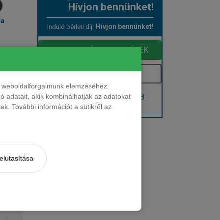
Hívjon bennünket!
ma
Hívjon bennünket!
Induló bérleti díj:
EGYEDI AJÁNLATOT KÉREK
Kérem e-mailben
nt weboldalforgalmunk elemzéséhez.
Hívjon: +36 1 888 0088
 adatait, akik kombinálhatják az adatokat
k. További információt a sütikről az
Kérjen visszahívást!
elutasítása