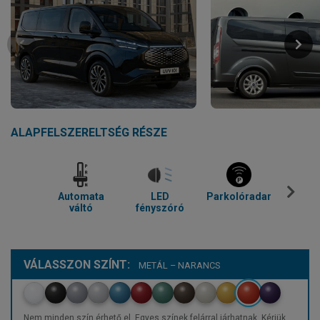
ALAPFELSZERELTSÉG RÉSZE
Automata
LED
Parkolóradar
Tolató
váltó
fényszóró
VÁLASSZON SZÍNT:
METÁL – NARANCS
Nem minden szín érhető el. Egyes színek felárral járhatnak. Kérjük,