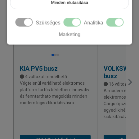
Minden elutasítása
Szükséges
Analitika
Marketing
KIA
PV5 busz
VOLKSWAG
busz
4 változat rendelhető
Végtelenül variálható elektromos
16 változat ren
platform tartós bérletben. Innovatív
A modern és korsz
és fenntartható megoldás minden
elektromos Volks
modern logisztikai kihívásra.
Cargo új színt vis
egyedi kinézetéve
kialakításával.