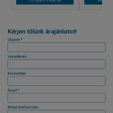
212 408 Ft + ÁFÁ-tól
268 616 Ft
Kérjen tőlünk árajánlatot!
Cégnév *
Vezetéknév
Keresztnév
Email *
Mobil telefonszám