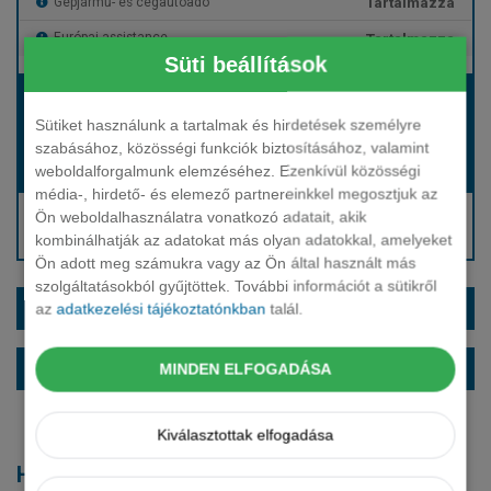
Tartalmazza
Gépjármű- és cégautóadó
Tartalmazza
Európai assistance
Süti beállítások
Bérleti díj:
Hívjon bennünket!
Sütiket használunk a tartalmak és hirdetések személyre
szabásához, közösségi funkciók biztosításához, valamint
weboldalforgalmunk elemzéséhez. Ezenkívül közösségi
Hívjon bennünket!
Induló bérleti díj:
média-, hirdető- és elemező partnereinkkel megosztjuk az
Hívjon: +36 1 888 0088
Ön weboldalhasználatra vonatkozó adatait, akik
kombinálhatják az adatokat más olyan adatokkal, amelyeket
Kérjen visszahívást!
Ön adott meg számukra vagy az Ön által használt más
szolgáltatásokból gyűjtöttek. További információt a sütikről
EXTRÁK ÉS SZÍNEK
az
adatkezelési tájékoztatónkban
talál.
ALAPFELSZERELTSÉG
MINDEN ELFOGADÁSA
Kiválasztottak elfogadása
Hasonló modellek