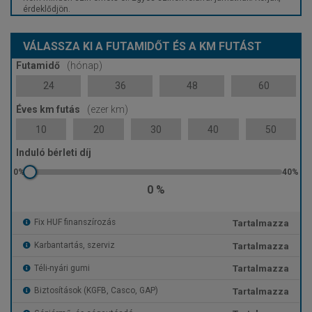
érdeklődjön.
VÁLASSZA KI A FUTAMIDŐT ÉS A KM FUTÁST
Futamidő
(hónap)
24
36
48
60
Éves km futás
(ezer km)
10
20
30
40
50
Induló bérleti díj
0 %
Tartalmazza
Fix HUF finanszírozás
Tartalmazza
Karbantartás, szerviz
Tartalmazza
Téli-nyári gumi
Tartalmazza
Biztosítások (KGFB, Casco, GAP)