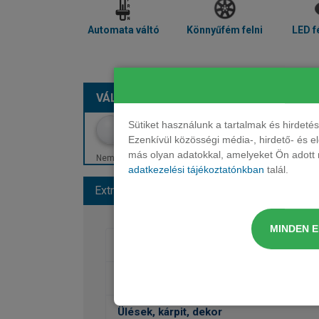
Automata váltó
Könnyűfém felni
LED f
VÁLASSZON SZÍNT:
METÁL – NARANCS
Sütiket használunk a tartalmak és hirdet
Ezenkívül közösségi média-, hirdető- és 
más olyan adatokkal, amelyeket Ön adott m
Nem minden szín érhető el. Egyes színek felárral járhatn
adatkezelési tájékoztatónkban
talál.
Extrák és színek
Alapfelszereltség
MINDEN 
Fényezés
Kerekek
Ülések, kárpit, dekor