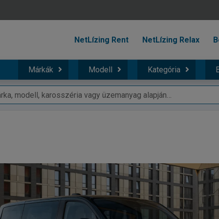
NetLízing Rent
NetLízing Relax
B
Márkák
Modell
Kategória
B