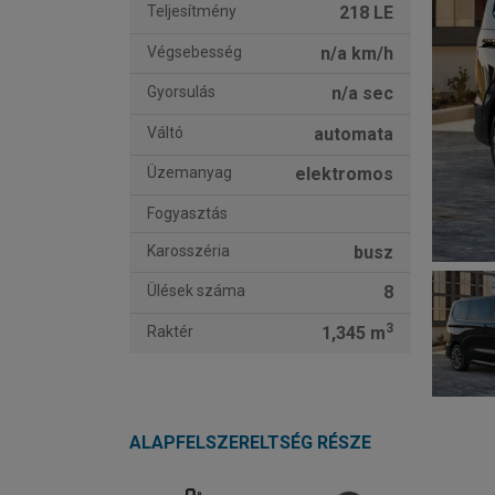
Teljesítmény
218 LE
Végsebesség
n/a km/h
Gyorsulás
n/a sec
Váltó
automata
Üzemanyag
elektromos
Fogyasztás
Karosszéria
busz
Ülések száma
8
3
Raktér
1,345 m
ALAPFELSZERELTSÉG RÉSZE