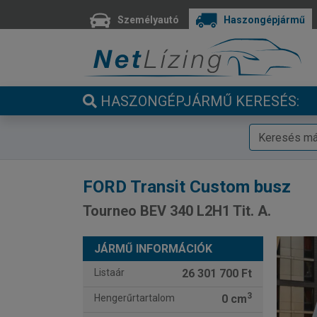
Személyautó
Haszongépjármű
HASZONGÉPJÁRMŰ KERESÉS:
FORD
Transit Custom busz
Tourneo BEV 340 L2H1 Tit. A.
JÁRMŰ INFORMÁCIÓK
Listaár
26 301 700 Ft
3
Hengerűrtartalom
0 cm