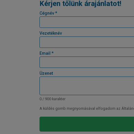
Kérjen tőlünk árajánlatot!
Cégnév *
Vezetéknév
Email *
Üzenet
0 / 900 karakter
A küldés gomb megnyomásával elfogadom az Általános 