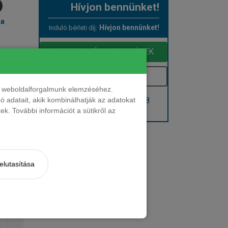
Hívjon bennünket!
ma
Hívjon bennünket!
Induló bérleti díj:
EGYEDI AJÁNLATOT KÉREK
Kérem e-mailben
nt weboldalforgalmunk elemzéséhez.
Hívjon: +36 1 888 0088
 adatait, akik kombinálhatják az adatokat
k. További információt a sütikről az
Kérjen visszahívást!
elutasítása