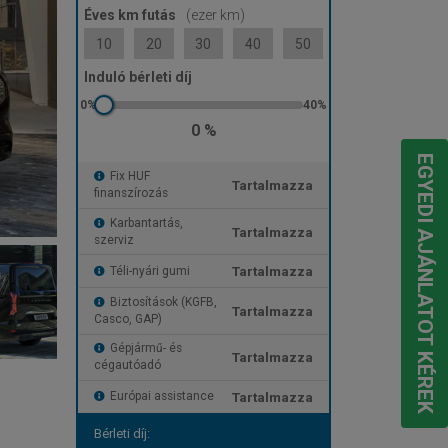
Éves km futás
(ezer km)
10
20
30
40
50
Induló bérleti díj
0 %
EGYEDI AJÁNLATOT KÉREK
Fix HUF
Tartalmazza
finanszírozás
Karbantartás,
Tartalmazza
szerviz
Tartalmazza
Téli-nyári gumi
Biztosítások (KGFB,
Tartalmazza
Casco, GAP)
Gépjármű- és
Tartalmazza
cégautóadó
Tartalmazza
Európai assistance
Bérleti díj: