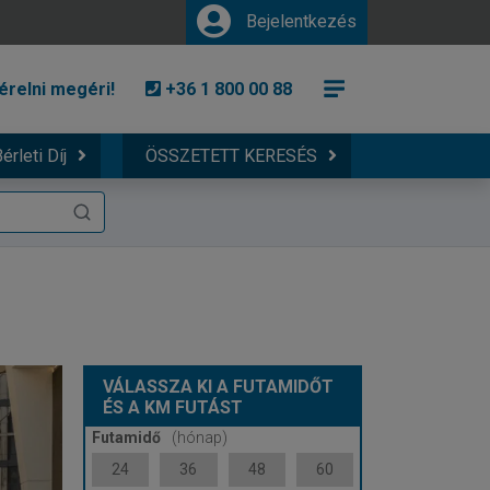
Bejelentkezés
érelni megéri!
+36 1 800 00 88
érleti Díj
ÖSSZETETT KERESÉS
VÁLASSZA KI A FUTAMIDŐT
ÉS A KM FUTÁST
Futamidő
(hónap)
24
36
48
60