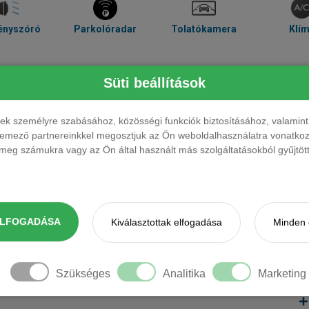
ényszóró
Parkolóradar
Tolatókamera
Klí
Süti beállítások
ések személyre szabásához, közösségi funkciók biztosításához, valami
elemező partnereinkkel megosztjuk az Ön weboldalhasználatra vonatkozó
eg számukra vagy az Ön által használt más szolgáltatásokból gyűjtötte
ak. Kérjük, érdeklődjön.
ELFOGADÁSA
Kiválasztottak elfogadása
Minden 
Szükséges
Analitika
Marketing