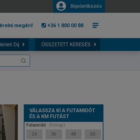
Bejelentkezés
érelni megéri!
+36 1 800 00 88
érleti Díj
ÖSSZETETT KERESÉS
VÁLASSZA KI A FUTAMIDŐT
ÉS A KM FUTÁST
Futamidő
(hónap)
24
36
48
60