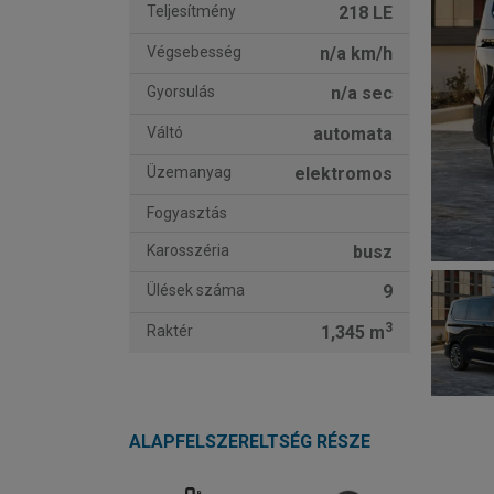
Teljesítmény
218 LE
Végsebesség
n/a km/h
Gyorsulás
n/a sec
Váltó
automata
Üzemanyag
elektromos
Fogyasztás
Karosszéria
busz
Ülések száma
9
3
Raktér
1,345 m
ALAPFELSZERELTSÉG RÉSZE