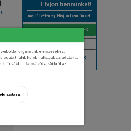
Hívjon bennünket!
ma
Hívjon bennünket!
Induló bérleti díj:
EGYEDI AJÁNLATOT KÉREK
Kérem e-mailben
nt weboldalforgalmunk elemzéséhez.
Hívjon: +36 1 888 0088
 adatait, akik kombinálhatják az adatokat
k. További információt a sütikről az
Kérjen visszahívást!
elutasítása