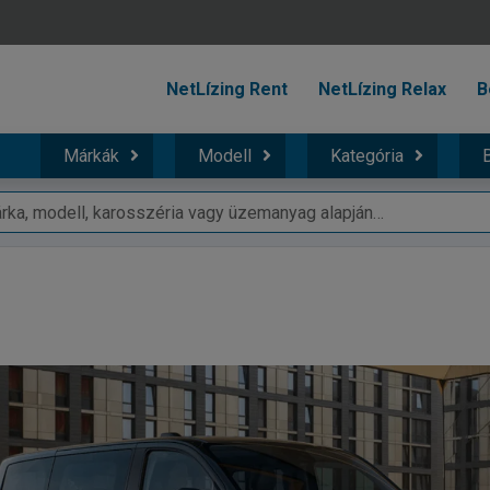
NetLízing Rent
NetLízing Relax
B
Márkák
Modell
Kategória
B