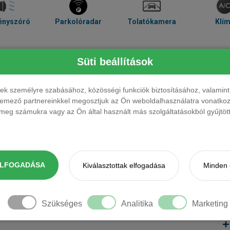
ényszóró
Parkolóradar
Tolatókamera
Klí
Süti beállítások
ések személyre szabásához, közösségi funkciók biztosításához, valami
elemező partnereinkkel megosztjuk az Ön weboldalhasználatra vonatkozó
eg számukra vagy az Ön által használt más szolgáltatásokból gyűjtötte
ak. Kérjük, érdeklődjön.
ELFOGADÁSA
Kiválasztottak elfogadása
Minden 
Szükséges
Analitika
Marketing