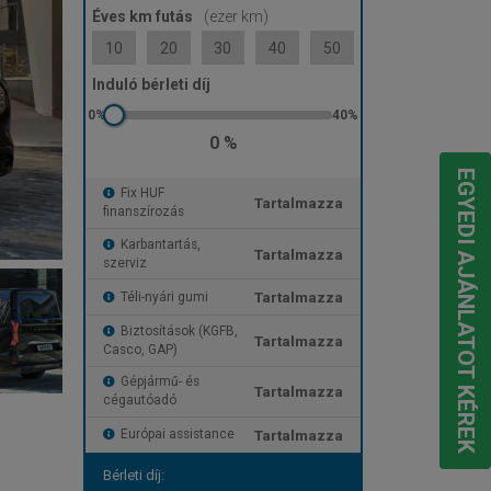
Éves km futás
(ezer km)
10
20
30
40
50
Induló bérleti díj
0 %
EGYEDI AJÁNLATOT KÉREK
Fix HUF
Tartalmazza
finanszírozás
Karbantartás,
Tartalmazza
szerviz
Tartalmazza
Téli-nyári gumi
Biztosítások (KGFB,
Tartalmazza
Casco, GAP)
Gépjármű- és
Tartalmazza
cégautóadó
Tartalmazza
Európai assistance
Bérleti díj: