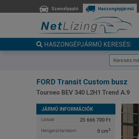
Személyautó
Haszongépjármű
HASZONGÉPJÁRMŰ KERESÉS:
FORD
Transit Custom busz
Tourneo BEV 340 L2H1 Trend A.9
JÁRMŰ INFORMÁCIÓK
Listaár
25 666 700 Ft
3
Hengerűrtartalom
0 cm