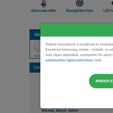
Automata váltó
Könnyűfém felni
LED f
VÁLASSZON SZÍNT:
METÁL – NARANCS
Sütiket használunk a tartalmak és hirdet
Ezenkívül közösségi média-, hirdető- és 
más olyan adatokkal, amelyeket Ön adott m
Nem minden szín érhető el. Egyes színek felárral járhatn
adatkezelési tájékoztatónkban
talál.
Extrák és színek
Alapfelszereltség
MINDEN 
Fényezés
Kerekek
Ülések, kárpit, dekor