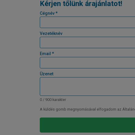
Kérjen tőlünk árajánlatot!
Cégnév *
Vezetéknév
Email *
Üzenet
0 / 900 karakter
A küldés gomb megnyomásával elfogadom az Általános 