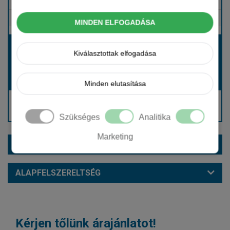
Tartalmazza
Gépjármű- és cégautóadó
Tartalmazza
Európai assistance
MINDEN ELFOGADÁSA
Bérleti díj:
Kiválasztottak elfogadása
Hívjon bennünket!
Hívjon bennünket!
Induló bérleti díj:
Minden elutasítása
Hívjon: +36 1 888 0088
Kérjen visszahívást!
Szükséges
Analitika
Marketing
EXTRÁK ÉS SZÍNEK
ALAPFELSZERELTSÉG
Kérjen tőlünk árajánlatot!