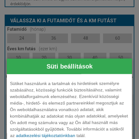
érdeklődjön.
VÁLASSZA KI A FUTAMIDŐT ÉS A KM FUTÁST
Futamidő
(hónap)
24
36
48
60
Éves km futás
(ezer km)
10
20
30
40
50
Süti beállítások
Induló bérleti díj
Sütiket használunk a tartalmak és hirdetések személyre
0 %
szabásához, közösségi funkciók biztosításához, valamint
weboldalforgalmunk elemzéséhez. Ezenkívül közösségi
Tartalmazza
Fix HUF finanszírozás
média-, hirdető- és elemező partnereinkkel megosztjuk az
Ön weboldalhasználatra vonatkozó adatait, akik
Tartalmazza
Karbantartás, szerviz
kombinálhatják az adatokat más olyan adatokkal, amelyeket
Tartalmazza
Téli-nyári gumi
Ön adott meg számukra vagy az Ön által használt más
szolgáltatásokból gyűjtöttek. További információt a sütikről
Tartalmazza
Biztosítások (KGFB, Casco, GAP)
az
adatkezelési tájékoztatónkban
talál.