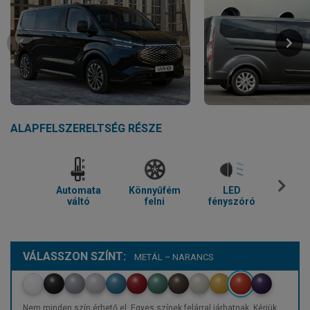
ALAPFELSZERELTSÉG RÉSZE
Automata
Könnyűfém
LED
Parkol
váltó
felni
fényszóró
VÁLASSZON SZÍNT:
METÁL – NARANCS
Nem minden szín érhető el. Egyes színek felárral járhatnak. Kérjük,