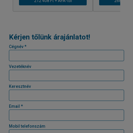
212 408 Ft + ÁFÁ-tól
268 616 Ft
Kérjen tőlünk árajánlatot!
Cégnév *
Vezetéknév
Keresztnév
Email *
Mobil telefonszám