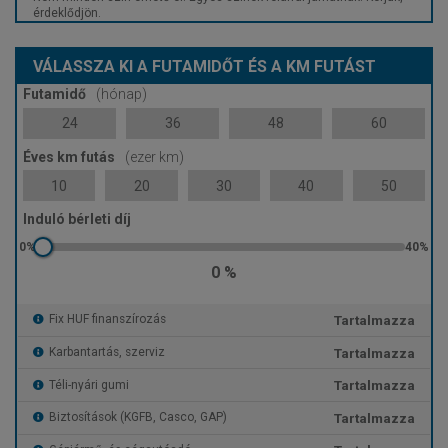
érdeklődjön.
VÁLASSZA KI A FUTAMIDŐT ÉS A KM FUTÁST
Futamidő
(hónap)
24
36
48
60
Éves km futás
(ezer km)
10
20
30
40
50
Induló bérleti díj
0 %
Tartalmazza
Fix HUF finanszírozás
Tartalmazza
Karbantartás, szerviz
Tartalmazza
Téli-nyári gumi
Tartalmazza
Biztosítások (KGFB, Casco, GAP)