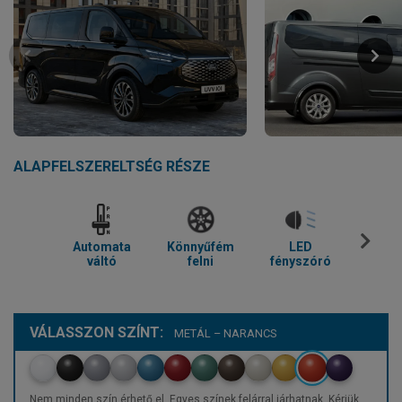
ALAPFELSZERELTSÉG RÉSZE
Automata
Könnyűfém
LED
Parkol
váltó
felni
fényszóró
VÁLASSZON SZÍNT:
METÁL – NARANCS
Nem minden szín érhető el. Egyes színek felárral járhatnak. Kérjük,