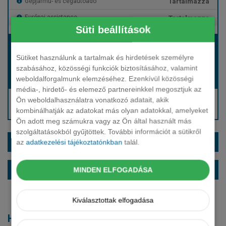
Tartalmazza
Gépjármű- és cégautóadó
Tartalmazza
Európai assistance
Süti beállítások
Bérleti díj:
Hívjon bennünket!
Sütiket használunk a tartalmak és hirdetések személyre
szabásához, közösségi funkciók biztosításához, valamint
weboldalforgalmunk elemzéséhez. Ezenkívül közösségi
Hívjon bennünket!
Induló bérleti díj:
média-, hirdető- és elemező partnereinkkel megosztjuk az
Hívjon: +36 1 888 0088
Ön weboldalhasználatra vonatkozó adatait, akik
kombinálhatják az adatokat más olyan adatokkal, amelyeket
Kérjen visszahívást!
Ön adott meg számukra vagy az Ön által használt más
szolgáltatásokból gyűjtöttek. További információt a sütikről
EXTRÁK ÉS SZÍNEK
az
adatkezelési tájékoztatónkban
talál.
ALAPFELSZERELTSÉG
MINDEN ELFOGADÁSA
Kiválasztottak elfogadása
Hasonló modellek