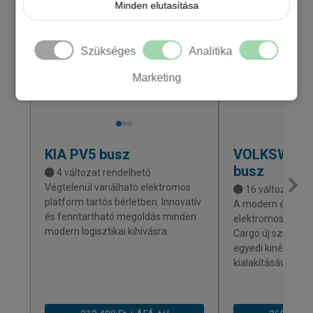
Minden elutasítása
Szükséges
Analitika
Marketing
KIA
PV5 busz
VOLKSWAG
busz
4 változat rendelhető
Végtelenül variálható elektromos
16 változat ren
platform tartós bérletben. Innovatív
A modern és korsz
és fenntartható megoldás minden
elektromos Volks
modern logisztikai kihívásra.
Cargo új színt vis
egyedi kinézetéve
kialakításával.