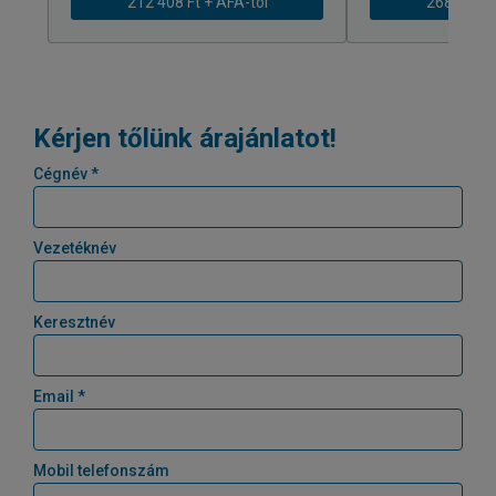
212 408 Ft + ÁFÁ-tól
268 616 Ft
Kérjen tőlünk árajánlatot!
Cégnév *
Vezetéknév
Keresztnév
Email *
Mobil telefonszám