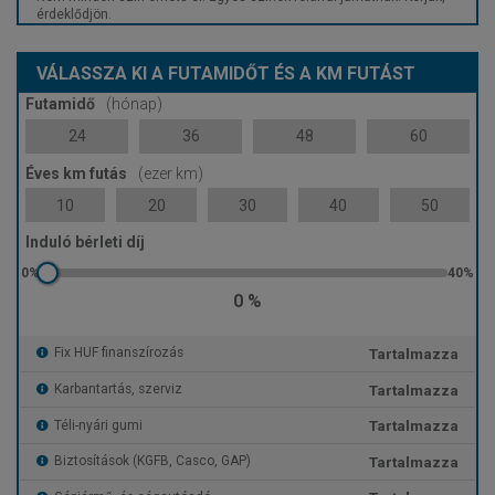
érdeklődjön.
VÁLASSZA KI A FUTAMIDŐT ÉS A KM FUTÁST
Futamidő
(hónap)
24
36
48
60
Éves km futás
(ezer km)
10
20
30
40
50
Induló bérleti díj
0 %
Tartalmazza
Fix HUF finanszírozás
Tartalmazza
Karbantartás, szerviz
Tartalmazza
Téli-nyári gumi
Tartalmazza
Biztosítások (KGFB, Casco, GAP)