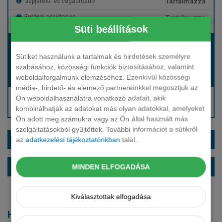
Tartalmazza
Gépjármű- és cégautóadó
Tartalmazza
Európai assistance
Süti beállítások
Bérleti díj:
Hívjon bennünket!
Sütiket használunk a tartalmak és hirdetések személyre
szabásához, közösségi funkciók biztosításához, valamint
weboldalforgalmunk elemzéséhez. Ezenkívül közösségi
Hívjon bennünket!
Induló bérleti díj:
média-, hirdető- és elemező partnereinkkel megosztjuk az
Hívjon: +36 1 888 0088
Ön weboldalhasználatra vonatkozó adatait, akik
kombinálhatják az adatokat más olyan adatokkal, amelyeket
Kérjen visszahívást!
Ön adott meg számukra vagy az Ön által használt más
szolgáltatásokból gyűjtöttek. További információt a sütikről
EXTRÁK ÉS SZÍNEK
az
adatkezelési tájékoztatónkban
talál.
ALAPFELSZERELTSÉG
MINDEN ELFOGADÁSA
Kiválasztottak elfogadása
Hasonló modellek