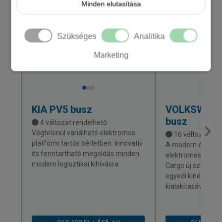
Minden elutasítása
Szükséges
Analitika
Marketing
KIA
PV5 busz
VOLKSWAG
busz
4 változat rendelhető
Végtelenül variálható elektromos
16 változat ren
platform tartós bérletben. Innovatív
A modern és korsz
és fenntartható megoldás minden
elektromos Volks
modern logisztikai kihívásra.
Cargo új színt vis
egyedi kinézetéve
kialakításával.