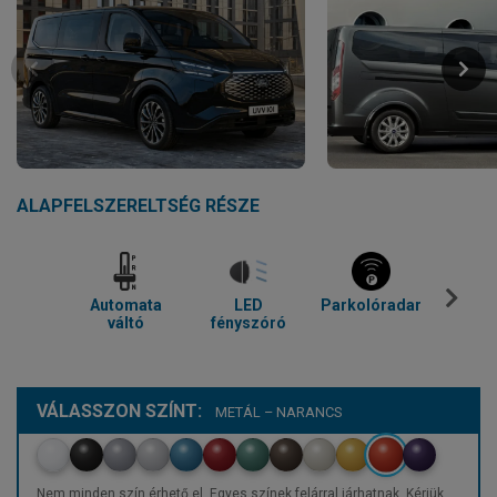
ALAPFELSZERELTSÉG RÉSZE
Automata
LED
Parkolóradar
Tolató
váltó
fényszóró
VÁLASSZON SZÍNT:
METÁL – NARANCS
Nem minden szín érhető el. Egyes színek felárral járhatnak. Kérjük,