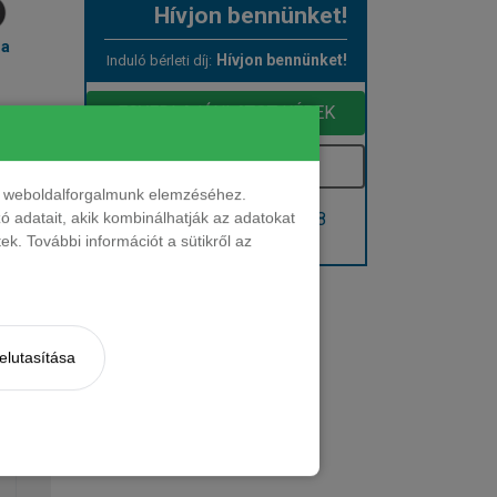
Hívjon bennünket!
ma
Hívjon bennünket!
Induló bérleti díj:
EGYEDI AJÁNLATOT KÉREK
Kérem e-mailben
nt weboldalforgalmunk elemzéséhez.
Hívjon: +36 1 888 0088
 adatait, akik kombinálhatják az adatokat
k. További információt a sütikről az
Kérjen visszahívást!
elutasítása