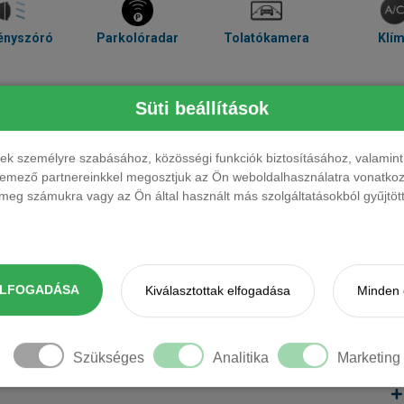
ényszóró
Parkolóradar
Tolatókamera
Klí
Süti beállítások
ések személyre szabásához, közösségi funkciók biztosításához, valami
elemező partnereinkkel megosztjuk az Ön weboldalhasználatra vonatkozó
eg számukra vagy az Ön által használt más szolgáltatásokból gyűjtötte
ak. Kérjük, érdeklődjön.
ELFOGADÁSA
Kiválasztottak elfogadása
Minden 
Szükséges
Analitika
Marketing