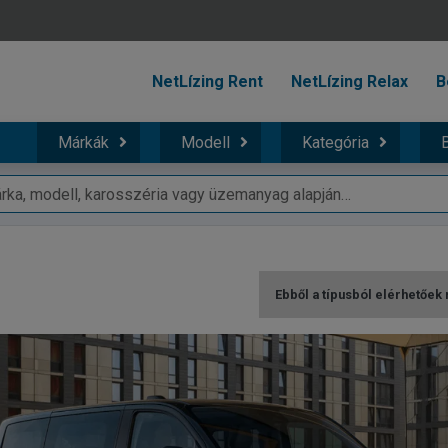
NetLízing Rent
NetLízing Relax
B
Márkák
Modell
Kategória
B
Ebből a típusból elérhetőek 