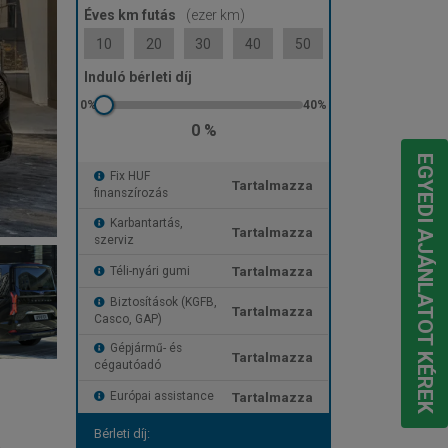
Éves km futás
(ezer km)
10
20
30
40
50
Induló bérleti díj
0 %
EGYEDI AJÁNLATOT KÉREK
Fix HUF
Tartalmazza
finanszírozás
Karbantartás,
Tartalmazza
szerviz
Tartalmazza
Téli-nyári gumi
Biztosítások (KGFB,
Tartalmazza
Casco, GAP)
Gépjármű- és
Tartalmazza
cégautóadó
Tartalmazza
Európai assistance
Bérleti díj: