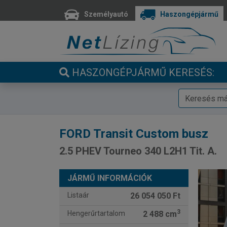
Személyautó
Haszongépjármű
HASZONGÉPJÁRMŰ KERESÉS:
FORD
Transit Custom busz
2.5 PHEV Tourneo 340 L2H1 Tit. A.
JÁRMŰ INFORMÁCIÓK
Listaár
26 054 050 Ft
3
Hengerűrtartalom
2 488 cm