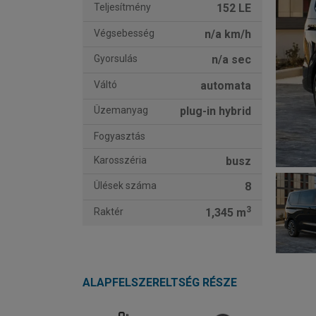
Teljesítmény
152 LE
Végsebesség
n/a km/h
Gyorsulás
n/a sec
Váltó
automata
Üzemanyag
plug-in hybrid
Fogyasztás
Karosszéria
busz
Ülések száma
8
3
Raktér
1,345 m
ALAPFELSZERELTSÉG RÉSZE