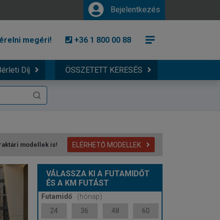
Bejelentkezés
érelni megéri!
+36 1 800 00 88
érleti Díj
ÖSSZETETT KERESÉS
ELÉRHETŐ MODELLEK
raktári modellek is!
VÁLASSZA KI A FUTAMIDŐT
ÉS A KM FUTÁST
Futamidő
(hónap)
24
36
48
60