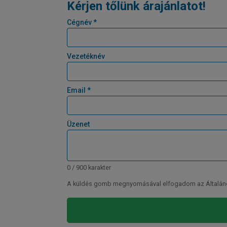
Kérjen tőlünk árajánlatot!
Cégnév *
Vezetéknév
Email *
Üzenet
0 / 900 karakter
A küldés gomb megnyomásával elfogadom az Általános 