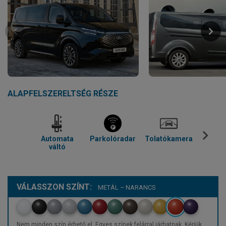
ALAPFELSZERELTSÉG RÉSZE
Automata
Parkolóradar
Tolatókamera
Kl
váltó
VÁLASSZON SZÍNT:
METÁL – NARANCS
Nem minden szín érhető el. Egyes színek felárral járhatnak. Kérjük,