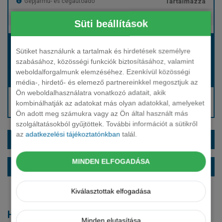
Tartalmazza
Gépjármű- és cégautóadó
Tartalmazza
Európai assistance
Süti beállítások
Bérleti díj:
Sütiket használunk a tartalmak és hirdetések személyre
Hívjon bennünket!
szabásához, közösségi funkciók biztosításához, valamint
weboldalforgalmunk elemzéséhez. Ezenkívül közösségi
Hívjon bennünket!
Induló bérleti díj:
média-, hirdető- és elemező partnereinkkel megosztjuk az
Ön weboldalhasználatra vonatkozó adatait, akik
Hívjon: +36 1 888 0088
kombinálhatják az adatokat más olyan adatokkal, amelyeket
Kérjen visszahívást!
Ön adott meg számukra vagy az Ön által használt más
szolgáltatásokból gyűjtöttek. További információt a sütikről
az
adatkezelési tájékoztatónkban
talál.
EXTRÁK ÉS SZÍNEK
MINDEN ELFOGADÁSA
ALAPFELSZERELTSÉG
Kiválasztottak elfogadása
Hasonló modellek
Minden elutasítása