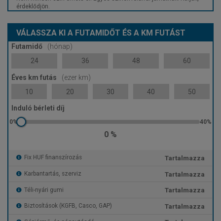
érdeklődjön.
VÁLASSZA KI A FUTAMIDŐT ÉS A KM FUTÁST
Futamidő
(hónap)
24
36
48
60
Éves km futás
(ezer km)
10
20
30
40
50
Induló bérleti díj
0 %
Tartalmazza
Fix HUF finanszírozás
Tartalmazza
Karbantartás, szerviz
Tartalmazza
Téli-nyári gumi
Tartalmazza
Biztosítások (KGFB, Casco, GAP)