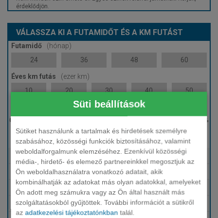
érdeklődjön.
VÁLASSZA KI A FUTAMIDŐT ÉS A KM FUTÁST
Futamidő
(hónap)
24
36
48
60
Éves km futás
(ezer km)
10
20
30
40
50
Süti beállítások
Induló bérleti díj
Sütiket használunk a tartalmak és hirdetések személyre
0 %
szabásához, közösségi funkciók biztosításához, valamint
weboldalforgalmunk elemzéséhez. Ezenkívül közösségi
Tartalmazza
Fix HUF finanszírozás
média-, hirdető- és elemező partnereinkkel megosztjuk az
Ön weboldalhasználatra vonatkozó adatait, akik
Tartalmazza
Karbantartás, szerviz
kombinálhatják az adatokat más olyan adatokkal, amelyeket
Tartalmazza
Téli-nyári gumi
Ön adott meg számukra vagy az Ön által használt más
szolgáltatásokból gyűjtöttek. További információt a sütikről
Tartalmazza
Biztosítások (KGFB, Casco, GAP)
az
adatkezelési tájékoztatónkban
talál.