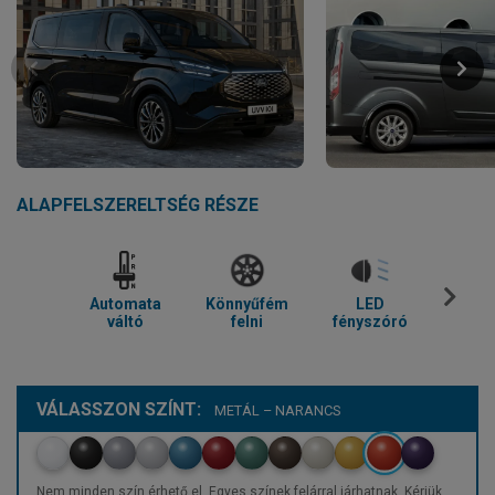
ALAPFELSZERELTSÉG RÉSZE
Automata
Könnyűfém
LED
Parkol
váltó
felni
fényszóró
VÁLASSZON SZÍNT:
METÁL – NARANCS
Nem minden szín érhető el. Egyes színek felárral járhatnak. Kérjük,