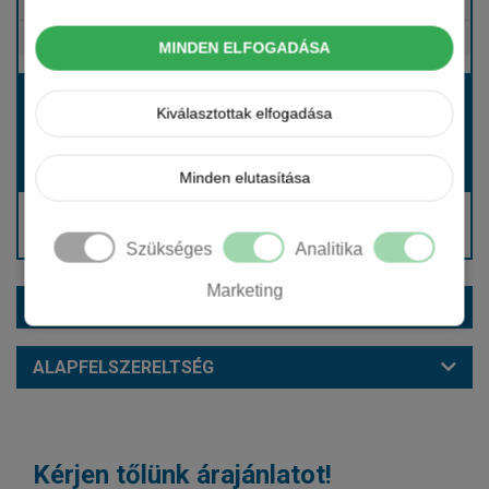
Tartalmazza
Gépjármű- és cégautóadó
Tartalmazza
Európai assistance
MINDEN ELFOGADÁSA
Bérleti díj:
Kiválasztottak elfogadása
Hívjon bennünket!
Hívjon bennünket!
Induló bérleti díj:
Minden elutasítása
Hívjon: +36 1 888 0088
Kérjen visszahívást!
Szükséges
Analitika
Marketing
EXTRÁK ÉS SZÍNEK
ALAPFELSZERELTSÉG
Kérjen tőlünk árajánlatot!