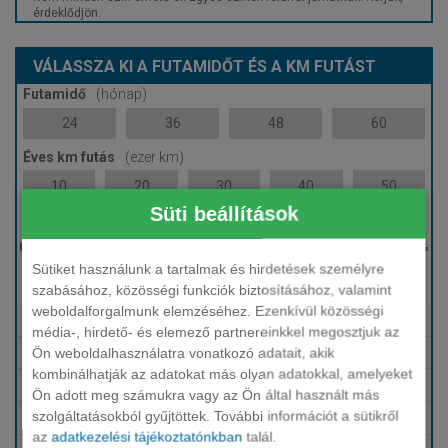
érdeklődjön.
VÁLASSZA KI A FUTAMIDŐT ÉS A KM FUTÁST
Futamidő
(hónap)
24
36
48
60
Éves km futás
(ezer km)
10
20
30
40
50
Süti beállítások
Induló bérleti díj
Sütiket használunk a tartalmak és hirdetések személyre
0 %
szabásához, közösségi funkciók biztosításához, valamint
weboldalforgalmunk elemzéséhez. Ezenkívül közösségi
Tartalmazza
Fix HUF finanszírozás
média-, hirdető- és elemező partnereinkkel megosztjuk az
Ön weboldalhasználatra vonatkozó adatait, akik
Tartalmazza
Karbantartás, szerviz
kombinálhatják az adatokat más olyan adatokkal, amelyeket
Tartalmazza
Téli-nyári gumi
Ön adott meg számukra vagy az Ön által használt más
szolgáltatásokból gyűjtöttek. További információt a sütikről
Tartalmazza
Biztosítások (KGFB, Casco, GAP)
az
adatkezelési tájékoztatónkban
talál.