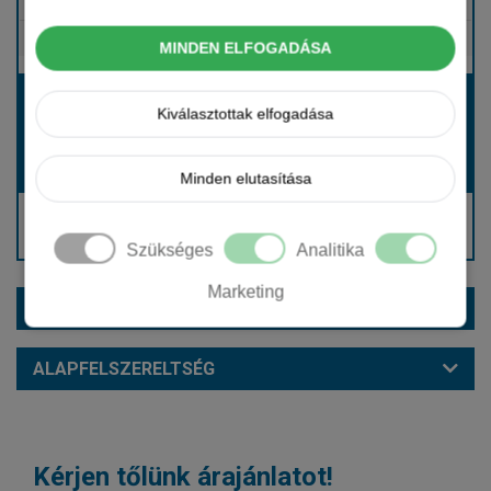
Tartalmazza
Gépjármű- és cégautóadó
Tartalmazza
Európai assistance
MINDEN ELFOGADÁSA
Bérleti díj:
Kiválasztottak elfogadása
Hívjon bennünket!
Hívjon bennünket!
Induló bérleti díj:
Minden elutasítása
Hívjon: +36 1 888 0088
Kérjen visszahívást!
Szükséges
Analitika
Marketing
EXTRÁK ÉS SZÍNEK
ALAPFELSZERELTSÉG
Kérjen tőlünk árajánlatot!