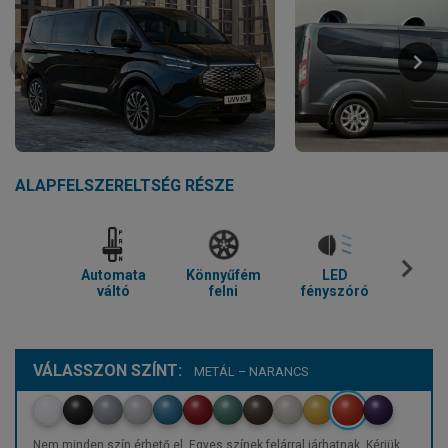
ALAPFELSZERELTSÉG RÉSZE
Automata
Könnyűfém
LED
Parkol
váltó
felni
fényszóró
VÁLASSZON SZÍNT:
METÁL – NARANCS
Nem minden szín érhető el. Egyes színek felárral járhatnak. Kérjük,