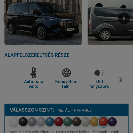
ALAPFELSZERELTSÉG RÉSZE
Automata
Könnyűfém
LED
Parkol
váltó
felni
fényszóró
VÁLASSZON SZÍNT:
METÁL – NARANCS
Nem minden szín érhető el. Egyes színek felárral járhatnak. Kérjük,