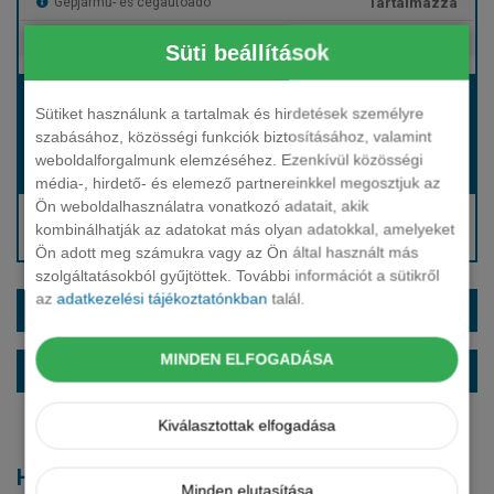
Tartalmazza
Gépjármű- és cégautóadó
Tartalmazza
Európai assistance
Süti beállítások
Bérleti díj:
Sütiket használunk a tartalmak és hirdetések személyre
Hívjon bennünket!
szabásához, közösségi funkciók biztosításához, valamint
weboldalforgalmunk elemzéséhez. Ezenkívül közösségi
Hívjon bennünket!
Induló bérleti díj:
média-, hirdető- és elemező partnereinkkel megosztjuk az
Ön weboldalhasználatra vonatkozó adatait, akik
Hívjon: +36 1 888 0088
kombinálhatják az adatokat más olyan adatokkal, amelyeket
Kérjen visszahívást!
Ön adott meg számukra vagy az Ön által használt más
szolgáltatásokból gyűjtöttek. További információt a sütikről
az
adatkezelési tájékoztatónkban
talál.
EXTRÁK ÉS SZÍNEK
MINDEN ELFOGADÁSA
ALAPFELSZERELTSÉG
Kiválasztottak elfogadása
Hasonló modellek
Minden elutasítása