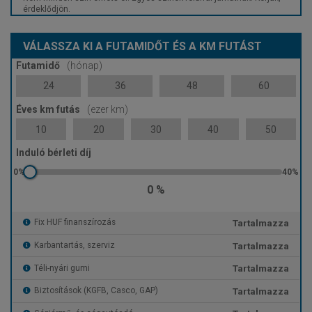
érdeklődjön.
VÁLASSZA KI A FUTAMIDŐT ÉS A KM FUTÁST
Futamidő
(hónap)
24
36
48
60
Éves km futás
(ezer km)
10
20
30
40
50
Induló bérleti díj
0 %
Tartalmazza
Fix HUF finanszírozás
Tartalmazza
Karbantartás, szerviz
Tartalmazza
Téli-nyári gumi
Tartalmazza
Biztosítások (KGFB, Casco, GAP)