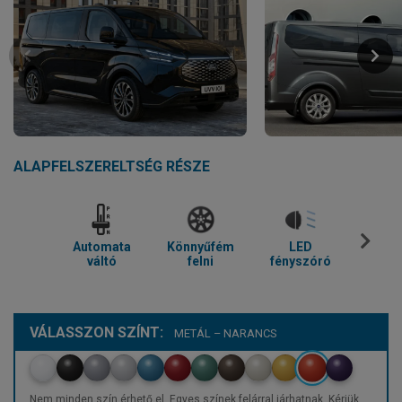
ALAPFELSZERELTSÉG RÉSZE
Automata
Könnyűfém
LED
Parkol
váltó
felni
fényszóró
VÁLASSZON SZÍNT:
METÁL – NARANCS
Nem minden szín érhető el. Egyes színek felárral járhatnak. Kérjük,