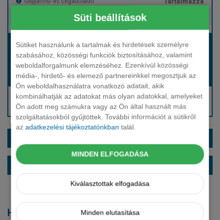
Tartalmazza
Gépjármű- és cégautóadó
Süti beállítások
Tartalmazza
Európai assistance
Bérleti díj:
Sütiket használunk a tartalmak és hirdetések személyre
szabásához, közösségi funkciók biztosításához, valamint
Hívjon bennünket!
weboldalforgalmunk elemzéséhez. Ezenkívül közösségi
média-, hirdető- és elemező partnereinkkel megosztjuk az
Hívjon bennünket!
Induló bérleti díj:
Ön weboldalhasználatra vonatkozó adatait, akik
Hívjon: +36 1 888 0088
kombinálhatják az adatokat más olyan adatokkal, amelyeket
Ön adott meg számukra vagy az Ön által használt más
Kérjen visszahívást!
szolgáltatásokból gyűjtöttek. További információt a sütikről
az
adatkezelési tájékoztatónkban
talál.
EXTRÁK ÉS SZÍNEK
MINDEN ELFOGADÁSA
ALAPFELSZERELTSÉG
Kiválasztottak elfogadása
Hasonló modellek
Minden elutasítása