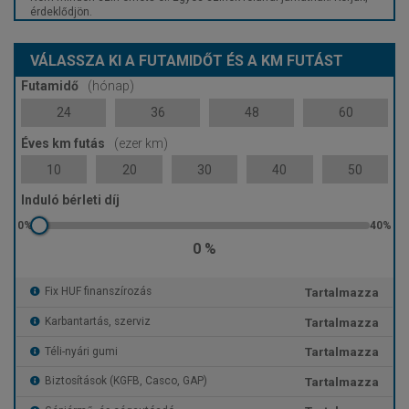
érdeklődjön.
VÁLASSZA KI A FUTAMIDŐT ÉS A KM FUTÁST
Futamidő
(hónap)
24
36
48
60
Éves km futás
(ezer km)
10
20
30
40
50
Induló bérleti díj
0 %
Tartalmazza
Fix HUF finanszírozás
Tartalmazza
Karbantartás, szerviz
Tartalmazza
Téli-nyári gumi
Tartalmazza
Biztosítások (KGFB, Casco, GAP)