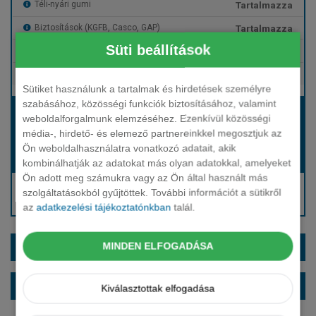
Tartalmazza
Téli-nyári gumi
Tartalmazza
Biztosítások (KGFB, Casco, GAP)
Süti beállítások
Tartalmazza
Gépjármű- és cégautóadó
Tartalmazza
Európai assistance
Sütiket használunk a tartalmak és hirdetések személyre
szabásához, közösségi funkciók biztosításához, valamint
Bérleti díj:
weboldalforgalmunk elemzéséhez. Ezenkívül közösségi
Hívjon bennünket!
média-, hirdető- és elemező partnereinkkel megosztjuk az
Ön weboldalhasználatra vonatkozó adatait, akik
Hívjon bennünket!
Induló bérleti díj:
kombinálhatják az adatokat más olyan adatokkal, amelyeket
Ön adott meg számukra vagy az Ön által használt más
Hívjon: +36 1 888 0088
szolgáltatásokból gyűjtöttek. További információt a sütikről
Kérjen visszahívást!
az
adatkezelési tájékoztatónkban
talál.
MINDEN ELFOGADÁSA
EXTRÁK ÉS SZÍNEK
ALAPFELSZERELTSÉG
Kiválasztottak elfogadása