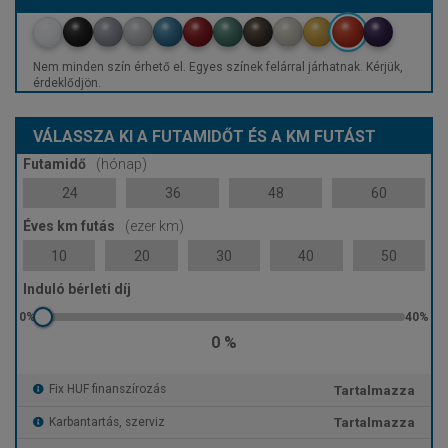
Nem minden szín érhető el. Egyes színek felárral járhatnak. Kérjük,
érdeklődjön.
VÁLASSZA KI A FUTAMIDŐT ÉS A KM FUTÁST
Futamidő
(hónap)
24
36
48
60
Éves km futás
(ezer km)
10
20
30
40
50
Induló bérleti díj
0 %
Tartalmazza
Fix HUF finanszírozás
Tartalmazza
Karbantartás, szerviz