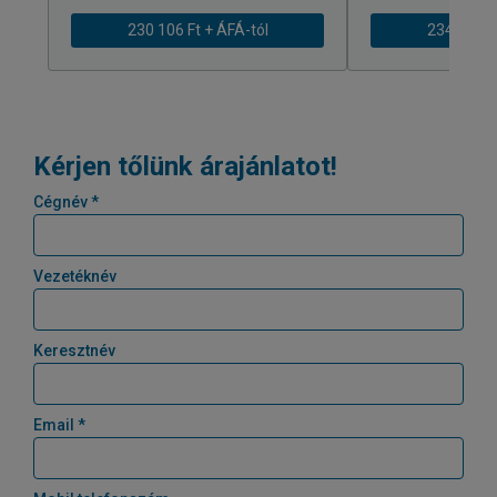
230 106 Ft + ÁFÁ-tól
234 675 Ft
Kérjen tőlünk árajánlatot!
Cégnév *
Vezetéknév
Keresztnév
Email *