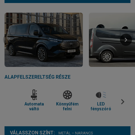
ALAPFELSZERELTSÉG RÉSZE
Automata
Könnyűfém
LED
Parkol
váltó
felni
fényszóró
VÁLASSZON SZÍNT:
METÁL – NARANCS