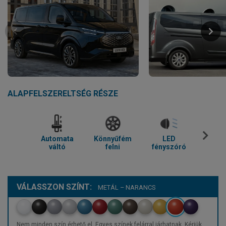
ALAPFELSZERELTSÉG RÉSZE
Automata
Könnyűfém
LED
Parkol
váltó
felni
fényszóró
VÁLASSZON SZÍNT:
METÁL – NARANCS
Nem minden szín érhető el. Egyes színek felárral járhatnak. Kérjük,