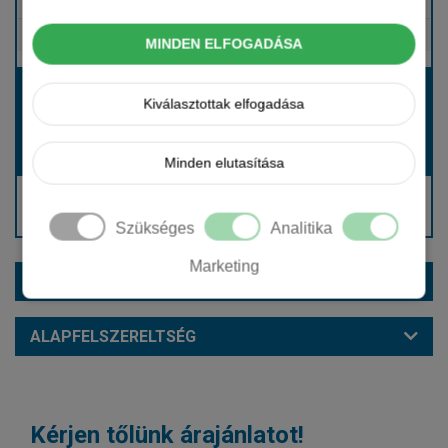
Tartalmazza
Gépjármű- és cégautóadó
Tartalmazza
Európai assistance
MINDEN ELFOGADÁSA
Bérleti díj:
Kiválasztottak elfogadása
Hívjon bennünket!
Hívjon bennünket!
Induló bérleti díj:
Minden elutasítása
Hívjon: +36 1 888 0088
Kérjen visszahívást!
Szükséges
Analitika
Marketing
EXTRÁK ÉS SZÍNEK
ALAPFELSZERELTSÉG
Kérjen tőlünk árajánlatot!