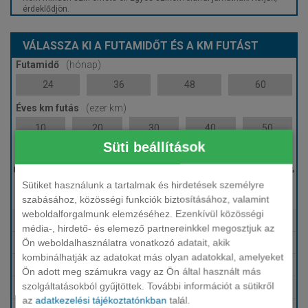
érdeklődjön.
VÁLASSZA KI A FUTAMIDŐT ÉS A KM FUTÁST
Futamidő
(hónap)
24
36
48
60
Éves km futás
(ezer km)
10
20
30
40
50
Süti beállítások
Induló bérleti díj
Sütiket használunk a tartalmak és hirdetések személyre
0 %
szabásához, közösségi funkciók biztosításához, valamint
weboldalforgalmunk elemzéséhez. Ezenkívül közösségi
Tartalmazza
Fix HUF finanszírozás
média-, hirdető- és elemező partnereinkkel megosztjuk az
Ön weboldalhasználatra vonatkozó adatait, akik
Tartalmazza
Karbantartás, szerviz
kombinálhatják az adatokat más olyan adatokkal, amelyeket
Tartalmazza
Téli-nyári gumi
Ön adott meg számukra vagy az Ön által használt más
szolgáltatásokból gyűjtöttek. További információt a sütikről
Tartalmazza
Biztosítások (KGFB, Casco, GAP)
az
adatkezelési tájékoztatónkban
talál.