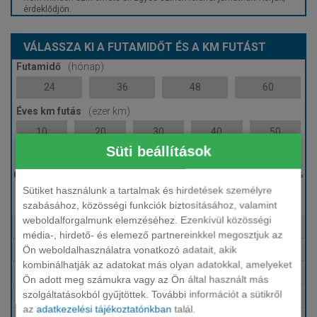
érdeklődjön.
VÁLASSZA KI A FUTAMIDŐT ÉS A KM FUTÁST
Futamidő
(hónap)
24
36
48
60
Éves km futás
(ezer km)
10
20
30
40
50
Süti beállítások
Induló bérleti díj
Sütiket használunk a tartalmak és hirdetések személyre
0 %
szabásához, közösségi funkciók biztosításához, valamint
weboldalforgalmunk elemzéséhez. Ezenkívül közösségi
Tartalmazza
Fix HUF finanszírozás
média-, hirdető- és elemező partnereinkkel megosztjuk az
Ön weboldalhasználatra vonatkozó adatait, akik
Tartalmazza
Karbantartás, szerviz
kombinálhatják az adatokat más olyan adatokkal, amelyeket
Tartalmazza
Téli-nyári gumi
Ön adott meg számukra vagy az Ön által használt más
szolgáltatásokból gyűjtöttek. További információt a sütikről
Tartalmazza
Biztosítások (KGFB, Casco, GAP)
az
adatkezelési tájékoztatónkban
talál.