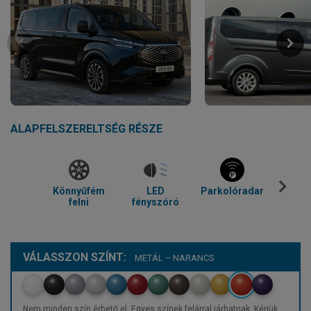
ALAPFELSZERELTSÉG RÉSZE
Könnyűfém
LED
Parkolóradar
Tolató
felni
fényszóró
VÁLASSZON SZÍNT:
METÁL – NARANCS
Nem minden szín érhető el. Egyes színek felárral járhatnak. Kérjük,