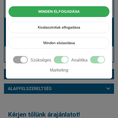
Tartalmazza
Gépjármű- és cégautóadó
Tartalmazza
Európai assistance
MINDEN ELFOGADÁSA
Bérleti díj:
Kiválasztottak elfogadása
Hívjon bennünket!
Hívjon bennünket!
Induló bérleti díj:
Minden elutasítása
Hívjon: +36 1 888 0088
Kérjen visszahívást!
Szükséges
Analitika
Marketing
EXTRÁK ÉS SZÍNEK
ALAPFELSZERELTSÉG
Kérjen tőlünk árajánlatot!