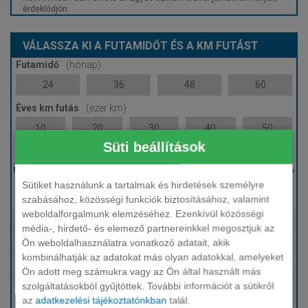
érdeklődjön.
VÁLASSZA KI A FUTAMIDŐT ÉS A KM FUTÁST
Futamidő
(hónap)
24
36
48
60
Éves km futás
(ezer km)
10
20
30
40
50
Süti beállítások
Induló bérleti díj
Sütiket használunk a tartalmak és hirdetések személyre
0 %
szabásához, közösségi funkciók biztosításához, valamint
weboldalforgalmunk elemzéséhez. Ezenkívül közösségi
Tartalmazza
Fix HUF finanszírozás
média-, hirdető- és elemező partnereinkkel megosztjuk az
Ön weboldalhasználatra vonatkozó adatait, akik
Tartalmazza
Karbantartás, szerviz
kombinálhatják az adatokat más olyan adatokkal, amelyeket
Tartalmazza
Téli-nyári gumi
Ön adott meg számukra vagy az Ön által használt más
szolgáltatásokból gyűjtöttek. További információt a sütikről
Tartalmazza
Biztosítások (KGFB, Casco, GAP)
az
adatkezelési tájékoztatónkban
talál.