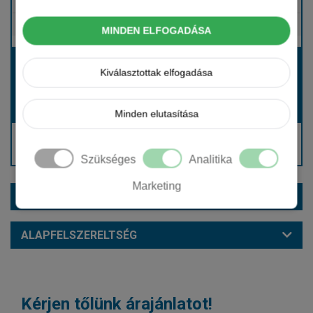
Tartalmazza
Gépjármű- és cégautóadó
Tartalmazza
Európai assistance
MINDEN ELFOGADÁSA
Bérleti díj:
Kiválasztottak elfogadása
Hívjon bennünket!
Hívjon bennünket!
Induló bérleti díj:
Minden elutasítása
Hívjon: +36 1 888 0088
Kérjen visszahívást!
Szükséges
Analitika
Marketing
EXTRÁK ÉS SZÍNEK
ALAPFELSZERELTSÉG
Kérjen tőlünk árajánlatot!