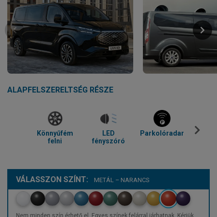
ALAPFELSZERELTSÉG RÉSZE
Könnyűfém
LED
Parkolóradar
Tolató
felni
fényszóró
VÁLASSZON SZÍNT:
METÁL – NARANCS
Nem minden szín érhető el. Egyes színek felárral járhatnak. Kérjük,