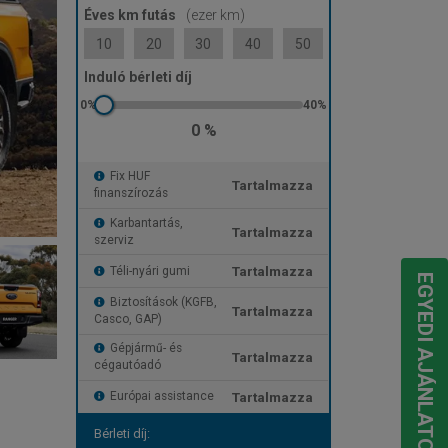
Éves km futás
(ezer km)
10
20
30
40
50
Induló bérleti díj
0 %
Fix HUF
Tartalmazza
finanszírozás
Karbantartás,
Tartalmazza
szerviz
Tartalmazza
Téli-nyári gumi
EGYEDI AJÁNLATOT KÉREK
Biztosítások (KGFB,
Tartalmazza
Casco, GAP)
Gépjármű- és
Tartalmazza
cégautóadó
Tartalmazza
Európai assistance
Bérleti díj: