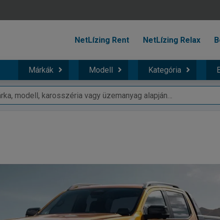
NetLízing Rent
NetLízing Relax
B
Márkák
Modell
Kategória
B