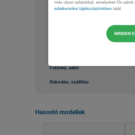
más olyan adatokkal, amelyeket Ön adott m
adatkezelési tájékoztatónkban
talál.
Belső felszereltség
Védelem
MINDEN 
Külső felszereltség
Vezetéstámogatás, Biztonság
Futómű, váltó
Rakodás, szállítás
Hasonló modellek