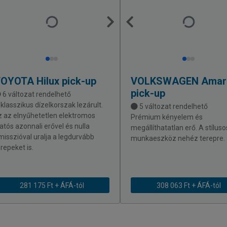
TOYOTA
Hilux pick-up
VOLKSWAGEN
Amar
pick-up
6 változat rendelhető
 klasszikus dízelkorszak lezárult.
5 változat rendelhető
z az elnyűhetetlen elektromos
Prémium kényelem és
latós azonnali erővel és nulla
megállíthatatlan erő. A stíluso
misszióval uralja a legdurvább
munkaeszköz nehéz terepre.
repeket is.
281 175 Ft + ÁFÁ-tól
308 063 Ft + ÁFÁ-tól