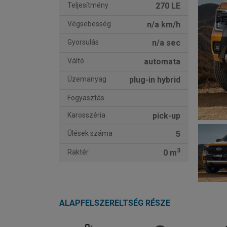
Teljesítmény
270 LE
Végsebesség
n/a km/h
Gyorsulás
n/a sec
Váltó
automata
Üzemanyag
plug-in hybrid
Fogyasztás
Karosszéria
pick-up
Ülések száma
5
3
Raktér
0 m
ALAPFELSZERELTSÉG RÉSZE