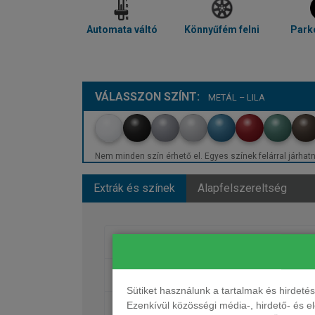
Automata váltó
Könnyűfém felni
Park
VÁLASSZON SZÍNT:
METÁL – LILA
Nem minden szín érhető el. Egyes színek felárral járhatn
Extrák és színek
Alapfelszereltség
Egyéb
Fényezés
Sütiket használunk a tartalmak és hirdet
Ezenkívül közösségi média-, hirdető- és 
Kerekek