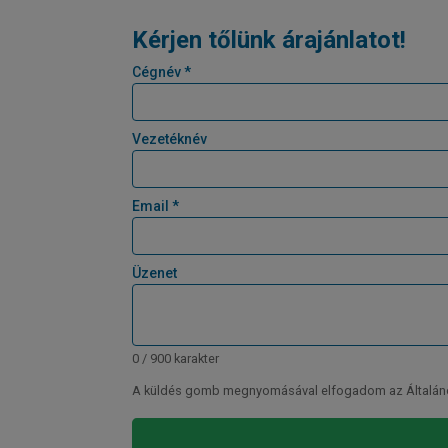
Kérjen tőlünk árajánlatot!
Cégnév *
Vezetéknév
Email *
Üzenet
0 / 900 karakter
A küldés gomb megnyomásával elfogadom az Általános 