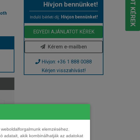
Hívjon bennünket!
ooth
Hívjon bennünket!
Induló bérleti díj:
EGYEDI AJÁNLATOT KÉREK
Kérem e-mailben
Hívjon: +36 1 888 0088
Kérjen visszahívást!
nt weboldalforgalmunk elemzéséhez.
 adatait, akik kombinálhatják az adatokat