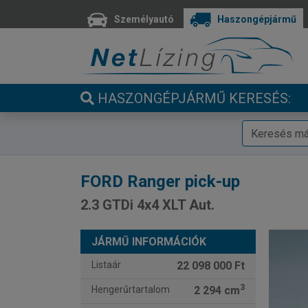
Személyautó
Haszongépjármű
HASZONGÉPJÁRMŰ KERESÉS:
FORD
Ranger pick-up
2.3 GTDi 4x4 XLT Aut.
JÁRMŰ INFORMÁCIÓK
Listaár
22 098 000 Ft
3
Hengerűrtartalom
2 294 cm