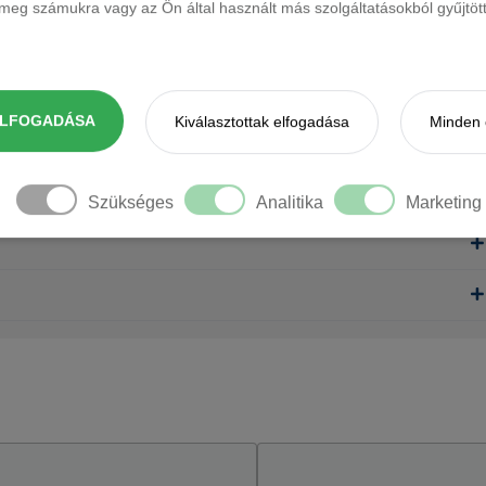
eg számukra vagy az Ön által használt más szolgáltatásokból gyűjtötte
ELFOGADÁSA
Kiválasztottak elfogadása
Minden 
Szükséges
Analitika
Marketing