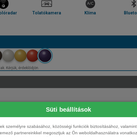
olóradar
Tolatókamera
Klíma
Bluet
ak. Kérjük, érdeklődjön.
Süti beállítások
ések személyre szabásához, közösségi funkciók biztosításához, valami
elemező partnereinkkel megosztjuk az Ön weboldalhasználatra vonatkozó