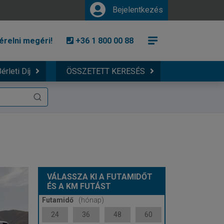
Bejelentkezés
érelni megéri!
+36 1 800 00 88
érleti Díj
ÖSSZETETT KERESÉS
VÁLASSZA KI A FUTAMIDŐT
ÉS A KM FUTÁST
Futamidő
(hónap)
24
36
48
60