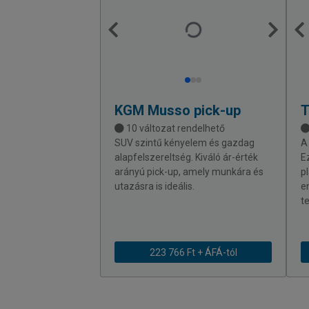
KGM
Musso pick-up
10 változat rendelhető
SUV szintű kényelem és gazdag
A
alapfelszereltség. Kiváló ár-érték
E
arányú pick-up, amely munkára és
p
utazásra is ideális.
e
te
223 766 Ft + ÁFÁ-tól