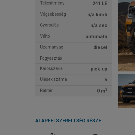
Teljesítmény
241 LE
Végsebesség
n/a km/h
Gyorsulás
n/a sec
Váltó
automata
Üzemanyag
diesel
Fogyasztás
Karosszéria
pick-up
Ülések száma
5
3
Raktér
0 m
ALAPFELSZERELTSÉG RÉSZE