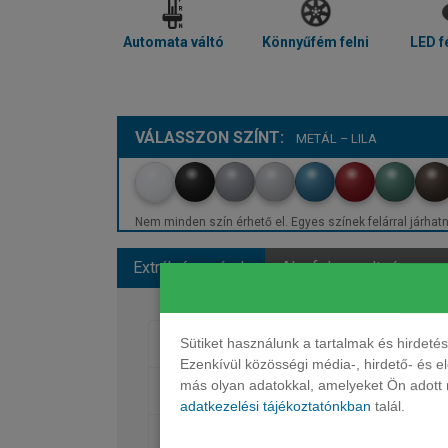
Automata váltó
Könnyűfém felni
LED f
VÁLASSZON SZÍNT:
METÁL – LILA
Nem minden szín érhető el. Egyes színek felárral járhatn
Extrák és színek
Alapfelszereltség
Sütiket használunk a tartalmak és hirdet
Fényezés
Ezenkívül közösségi média-, hirdető- és 
más olyan adatokkal, amelyeket Ön adott m
Belső felszereltség
adatkezelési tájékoztatónkban
talál.
Védelem