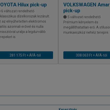
TOYOTA
Hilux pick-up
VOLKSWAGEN
Amar
pick-up
6 változat rendelhető
 klasszikus dízelkorszak lezárult.
5 változat rendelhető
z az elnyűhetetlen elektromos
Prémium kényelem és
latós azonnali erővel és nulla
megállíthatatlan erő. A stíluso
misszióval uralja a legdurvább
munkaeszköz nehéz terepre.
repeket is.
281 175 Ft + ÁFÁ-tól
308 063 Ft + ÁFÁ-tól
Keresztnév