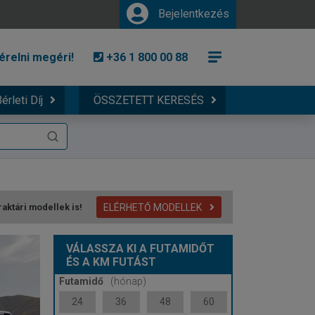
Bejelentkezés
érelni megéri!
+36 1 800 00 88
érleti Díj
ÖSSZETETT KERESÉS
ELÉRHETŐ MODELLEK
raktári modellek is!
VÁLASSZA KI A FUTAMIDŐT
ÉS A KM FUTÁST
Futamidő
(hónap)
24
36
48
60