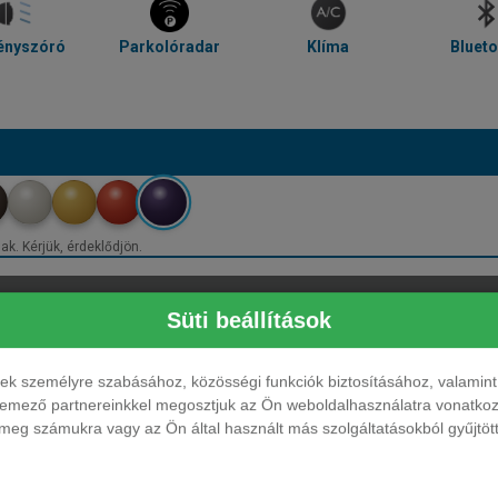
ényszóró
Parkolóradar
Klíma
Bluet
ak. Kérjük, érdeklődjön.
Süti beállítások
ések személyre szabásához, közösségi funkciók biztosításához, valami
elemező partnereinkkel megosztjuk az Ön weboldalhasználatra vonatkozó
eg számukra vagy az Ön által használt más szolgáltatásokból gyűjtötte