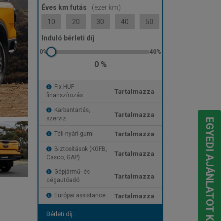
Éves km futás
(ezer km)
10
20
30
40
50
Induló bérleti díj
0 %
Fix HUF
Tartalmazza
finanszírozás
Karbantartás,
Tartalmazza
szerviz
EGYEDI AJÁNLATOT KÉREK
Tartalmazza
Téli-nyári gumi
Biztosítások (KGFB,
Tartalmazza
Casco, GAP)
Gépjármű- és
Tartalmazza
cégautóadó
Tartalmazza
Európai assistance
Bérleti díj: