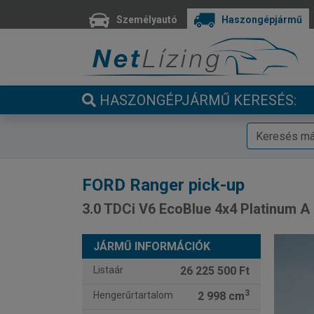
Személyautó
Haszongépjármű
HASZONGÉPJÁRMŰ KERESÉS:
FORD
Ranger pick-up
3.0 TDCi V6 EcoBlue 4x4 Platinum A
JÁRMŰ INFORMÁCIÓK
Listaár
26 225 500 Ft
3
Hengerűrtartalom
2 998 cm