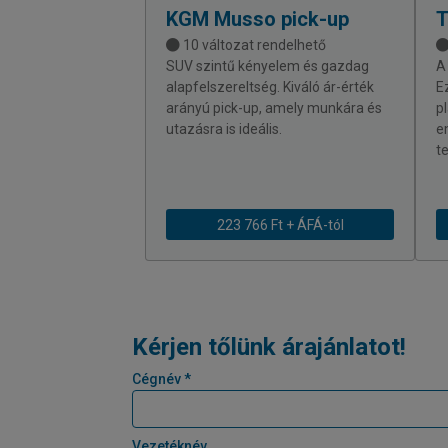
KGM
Musso pick-up
10 változat rendelhető
SUV szintű kényelem és gazdag
A
alapfelszereltség. Kiváló ár-érték
E
arányú pick-up, amely munkára és
p
utazásra is ideális.
e
te
223 766 Ft + ÁFÁ-tól
Kérjen tőlünk árajánlatot!
Cégnév *
Vezetéknév