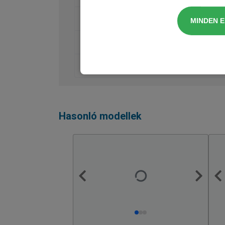
Futómű, váltó
MINDEN 
Rakodás, szállítás
Csomagok
Hasonló modellek