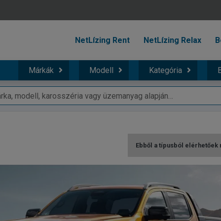
NetLízing Rent
NetLízing Relax
B
Márkák
Modell
Kategória
B
Ebből a típusból elérhetőek 