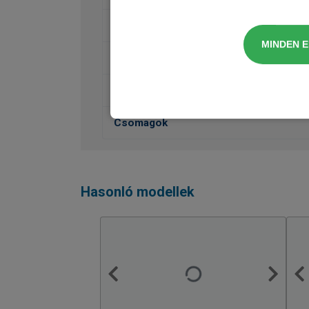
Belső felszereltség
MINDEN 
Védelem
Rakodás, szállítás
Csomagok
Hasonló modellek