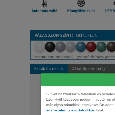
Automata váltó
Könnyűfém felni
LED f
VÁLASSZON SZÍNT:
METÁL – LILA
Nem minden szín érhető el. Egyes színek felárral járhatn
Extrák és színek
Alapfelszereltség
Egyéb
Sütiket használunk a tartalmak és hirdet
Ezenkívül közösségi média-, hirdető- és 
Fényezés
más olyan adatokkal, amelyeket Ön adott m
adatkezelési tájékoztatónkban
talál.
Kerekek