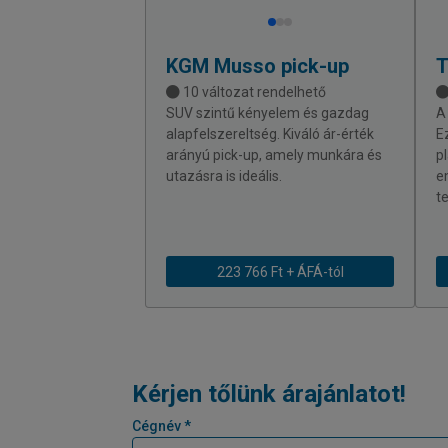
KGM
Musso pick-up
10 változat rendelhető
SUV szintű kényelem és gazdag
A
alapfelszereltség. Kiváló ár-érték
E
arányú pick-up, amely munkára és
p
utazásra is ideális.
e
te
223 766 Ft + ÁFÁ-tól
Kérjen tőlünk árajánlatot!
Cégnév *