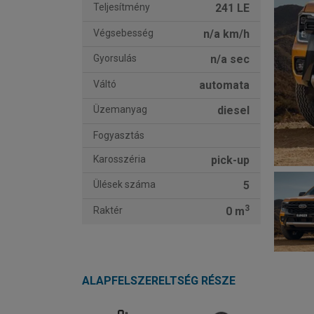
Teljesítmény
241 LE
Végsebesség
n/a km/h
Gyorsulás
n/a sec
Váltó
automata
Üzemanyag
diesel
Fogyasztás
Karosszéria
pick-up
Ülések száma
5
3
Raktér
0 m
ALAPFELSZERELTSÉG RÉSZE