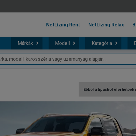
NetLízing Rent
NetLízing Relax
B
Márkák
Modell
Kategória
B
Ebből a típusból elérhetőek 