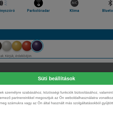
ényszóró
Parkolóradar
Klíma
Bluet
ak. Kérjük, érdeklődjön.
Süti beállítások
ések személyre szabásához, közösségi funkciók biztosításához, valami
elemező partnereinkkel megosztjuk az Ön weboldalhasználatra vonatkozó
eg számukra vagy az Ön által használt más szolgáltatásokból gyűjtötte