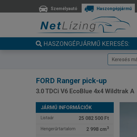
Személyautó
Haszongépjármű
HASZONGÉPJÁRMŰ KERESÉS:
FORD
Ranger pick-up
3.0 TDCi V6 EcoBlue 4x4 Wildtrak A
JÁRMŰ INFORMÁCIÓK
Listaár
25 082 500 Ft
3
Hengerűrtartalom
2 998 cm