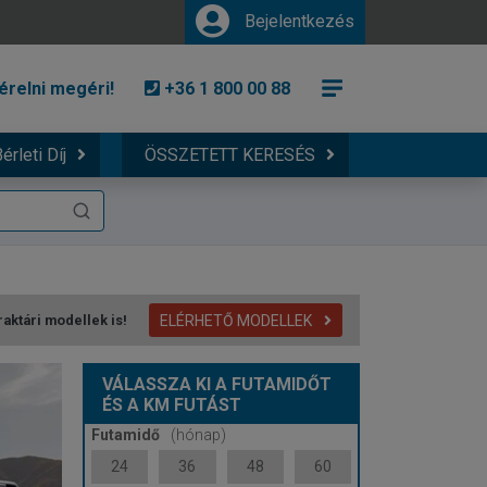
Bejelentkezés
érelni megéri!
+36 1 800 00 88
érleti Díj
ÖSSZETETT KERESÉS
ELÉRHETŐ MODELLEK
raktári modellek is!
VÁLASSZA KI A FUTAMIDŐT
ÉS A KM FUTÁST
Futamidő
(hónap)
24
36
48
60