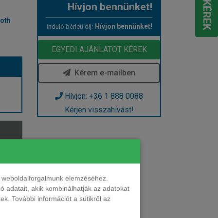
Hívjon bennünket!
ooth
Hívjon bennünket!
Induló bérleti díj:
EGYEDI AJÁNLATOT KÉREK
Kérem e-mailben
Hívjon: +36 1 888 0088
Kérjen visszahívást!
nt weboldalforgalmunk elemzéséhez.
 adatait, akik kombinálhatják az adatokat
k. További információt a sütikről az