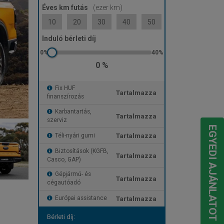
Éves km futás
(ezer km)
10
20
30
40
50
Induló bérleti díj
0 %
Fix HUF
Tartalmazza
finanszírozás
Karbantartás,
Tartalmazza
szerviz
EGYEDI AJÁNLATOT KÉREK
Tartalmazza
Téli-nyári gumi
Biztosítások (KGFB,
Tartalmazza
Casco, GAP)
Gépjármű- és
Tartalmazza
cégautóadó
Tartalmazza
Európai assistance
Bérleti díj: