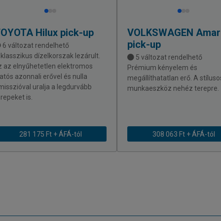
TOYOTA
Hilux pick-up
VOLKSWAGEN
Amar
pick-up
6 változat rendelhető
 klasszikus dízelkorszak lezárult.
5 változat rendelhető
z az elnyűhetetlen elektromos
Prémium kényelem és
latós azonnali erővel és nulla
megállíthatatlan erő. A stíluso
misszióval uralja a legdurvább
munkaeszköz nehéz terepre.
repeket is.
281 175 Ft + ÁFÁ-tól
308 063 Ft + ÁFÁ-tól