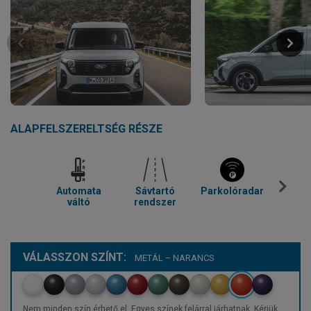
ALAPFELSZERELTSÉG RÉSZE
Automata
Sávtartó
Parkolóradar
Tolató
váltó
rendszer
VÁLASSZON SZÍNT:
METÁL – NARANCS
Nem minden szín érhető el. Egyes színek felárral járhatnak. Kérjük,