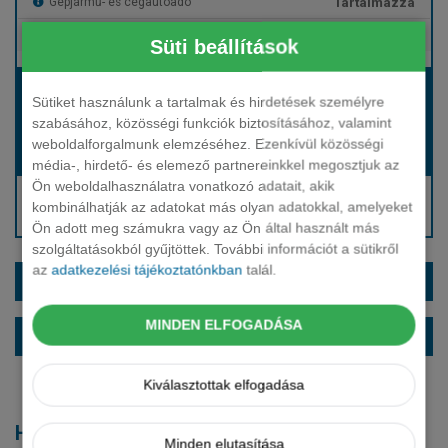
Tartalmazza
Gépjármű- és cégautóadó
Tartalmazza
Európai assistance
Süti beállítások
Bérleti díj:
Sütiket használunk a tartalmak és hirdetések személyre
Hívjon bennünket!
szabásához, közösségi funkciók biztosításához, valamint
weboldalforgalmunk elemzéséhez. Ezenkívül közösségi
Hívjon bennünket!
Induló bérleti díj:
média-, hirdető- és elemező partnereinkkel megosztjuk az
Ön weboldalhasználatra vonatkozó adatait, akik
Hívjon: +36 1 888 0088
kombinálhatják az adatokat más olyan adatokkal, amelyeket
Kérjen visszahívást!
Ön adott meg számukra vagy az Ön által használt más
szolgáltatásokból gyűjtöttek. További információt a sütikről
az
adatkezelési tájékoztatónkban
talál.
EXTRÁK ÉS SZÍNEK
MINDEN ELFOGADÁSA
ALAPFELSZERELTSÉG
Kiválasztottak elfogadása
Hasonló modellek
Minden elutasítása