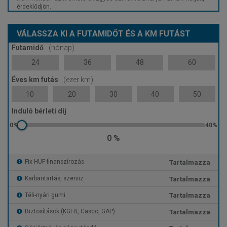
érdeklődjön.
VÁLASSZA KI A FUTAMIDŐT ÉS A KM FUTÁST
Futamidő
(hónap)
24
36
48
60
Éves km futás
(ezer km)
10
20
30
40
50
Induló bérleti díj
0 %
Tartalmazza
Fix HUF finanszírozás
Tartalmazza
Karbantartás, szerviz
Tartalmazza
Téli-nyári gumi
Tartalmazza
Biztosítások (KGFB, Casco, GAP)