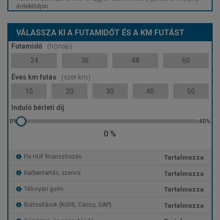
érdeklődjön.
VÁLASSZA KI A FUTAMIDŐT ÉS A KM FUTÁST
Futamidő
(hónap)
24
36
48
60
Éves km futás
(ezer km)
10
20
30
40
50
Induló bérleti díj
0 %
Tartalmazza
Fix HUF finanszírozás
Tartalmazza
Karbantartás, szerviz
Tartalmazza
Téli-nyári gumi
Tartalmazza
Biztosítások (KGFB, Casco, GAP)