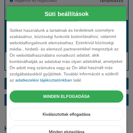
Tartalmazza
Gépjármű- és cégautóadó
Tartalmazza
Európai assistance
Süti beállítások
Bérleti díj:
Sütiket használunk a tartalmak és hirdetések személyre
Hívjon bennünket!
szabásához, közösségi funkciók biztosításához, valamint
weboldalforgalmunk elemzéséhez. Ezenkívül közösségi
Hívjon bennünket!
Induló bérleti díj:
média-, hirdető- és elemező partnereinkkel megosztjuk az
Ön weboldalhasználatra vonatkozó adatait, akik
Hívjon: +36 1 888 0088
kombinálhatják az adatokat más olyan adatokkal, amelyeket
Kérjen visszahívást!
Ön adott meg számukra vagy az Ön által használt más
szolgáltatásokból gyűjtöttek. További információt a sütikről
az
adatkezelési tájékoztatónkban
talál.
EXTRÁK ÉS SZÍNEK
MINDEN ELFOGADÁSA
ALAPFELSZERELTSÉG
Kiválasztottak elfogadása
Hasonló modellek
Minden elutasítása