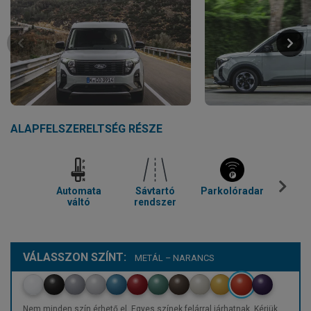
ALAPFELSZERELTSÉG RÉSZE
Automata
Sávtartó
Parkolóradar
Tolató
váltó
rendszer
VÁLASSZON SZÍNT:
METÁL – NARANCS
Nem minden szín érhető el. Egyes színek felárral járhatnak. Kérjük,