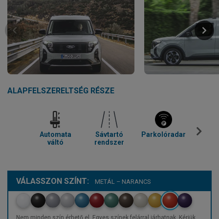
ALAPFELSZERELTSÉG RÉSZE
Automata
Sávtartó
Parkolóradar
Kl
váltó
rendszer
VÁLASSZON SZÍNT:
METÁL – NARANCS
Nem minden szín érhető el. Egyes színek felárral járhatnak. Kérjük,