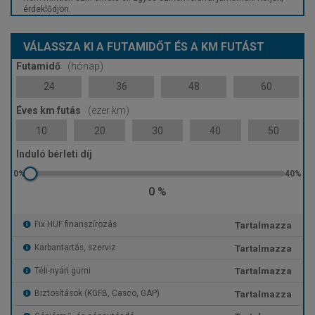
érdeklődjön.
VÁLASSZA KI A FUTAMIDŐT ÉS A KM FUTÁST
Futamidő
(hónap)
24
36
48
60
Éves km futás
(ezer km)
10
20
30
40
50
Induló bérleti díj
0 %
Tartalmazza
Fix HUF finanszírozás
Tartalmazza
Karbantartás, szerviz
Tartalmazza
Téli-nyári gumi
Tartalmazza
Biztosítások (KGFB, Casco, GAP)