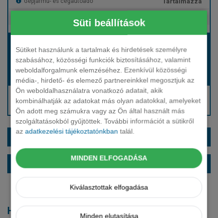
Tartalmazza
Gépjármű- és cégautóadó
Tartalmazza
Európai assistance
Süti beállítások
Bérleti díj:
Sütiket használunk a tartalmak és hirdetések személyre
Hívjon bennünket!
szabásához, közösségi funkciók biztosításához, valamint
weboldalforgalmunk elemzéséhez. Ezenkívül közösségi
Hívjon bennünket!
Induló bérleti díj:
média-, hirdető- és elemező partnereinkkel megosztjuk az
Ön weboldalhasználatra vonatkozó adatait, akik
Hívjon: +36 1 888 0088
kombinálhatják az adatokat más olyan adatokkal, amelyeket
Kérjen visszahívást!
Ön adott meg számukra vagy az Ön által használt más
szolgáltatásokból gyűjtöttek. További információt a sütikről
az
adatkezelési tájékoztatónkban
talál.
EXTRÁK ÉS SZÍNEK
MINDEN ELFOGADÁSA
ALAPFELSZERELTSÉG
Kiválasztottak elfogadása
Hasonló modellek
Minden elutasítása