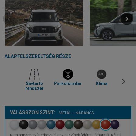
ALAPFELSZERELTSÉG RÉSZE
Sávtartó
Parkolóradar
Klíma
Blue
rendszer
VÁLASSZON SZÍNT:
METÁL – NARANCS
Nem minden szín érhető el. Egyes színek felárral járhatnak. Kérjük,