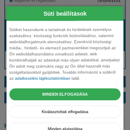
Tartalmazza
Gépjármű- és cégautóadó
Tartalmazza
Európai assistance
Süti beállítások
Bérleti díj:
Sütiket használunk a tartalmak és hirdetések személyre
Hívjon bennünket!
szabásához, közösségi funkciók biztosításához, valamint
weboldalforgalmunk elemzéséhez. Ezenkívül közösségi
Hívjon bennünket!
Induló bérleti díj:
média-, hirdető- és elemező partnereinkkel megosztjuk az
Ön weboldalhasználatra vonatkozó adatait, akik
Hívjon: +36 1 888 0088
kombinálhatják az adatokat más olyan adatokkal, amelyeket
Kérjen visszahívást!
Ön adott meg számukra vagy az Ön által használt más
szolgáltatásokból gyűjtöttek. További információt a sütikről
az
adatkezelési tájékoztatónkban
talál.
EXTRÁK ÉS SZÍNEK
MINDEN ELFOGADÁSA
ALAPFELSZERELTSÉG
Kiválasztottak elfogadása
Hasonló modellek
Minden elutasítása