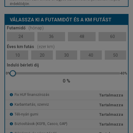
érdeklődjön.
VÁLASSZA KI A FUTAMIDŐT ÉS A KM FUTÁST
Futamidő
(hónap)
24
36
48
60
Éves km futás
(ezer km)
10
20
30
40
50
Induló bérleti díj
0 %
Tartalmazza
Fix HUF finanszírozás
Tartalmazza
Karbantartás, szerviz
Tartalmazza
Téli-nyári gumi
Tartalmazza
Biztosítások (KGFB, Casco, GAP)